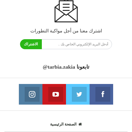
اشترك معنا من أجل مواكبة التطورات
الاشتراك
تابعونا
@tarbia.zakia
فايسبوك
تويتر
يوتيوب
انستغرام
انضم الينا
انضم الينا
انضم الينا
انضم الينا
الصفحة الرئيسية