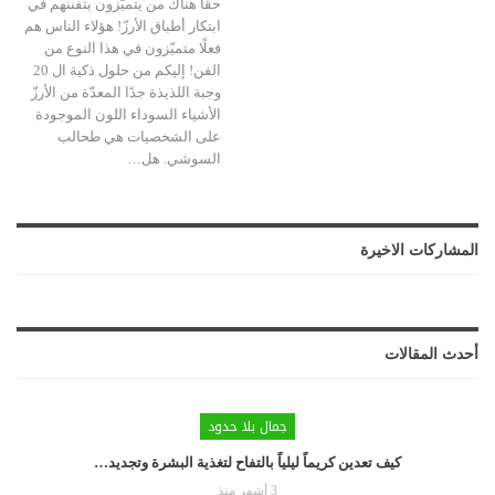
حقًا هناك من يتميّزون بتفننهم في
ابتكار أطباق الأرزّ! هؤلاء الناس هم
فعلًا متميّزون في هذا النوع من
الفن! إليكم من حلول ذكية ال 20
وجبة اللذيذة جدًا المعدّة من الأرزّ
الأشياء السوداء اللون الموجودة
على الشخصيات هي طحالب
السوشي. هل…
المشاركات الاخيرة
أحدث المقالات
جمال بلا حدود
كيف تعدين كريماً ليلياً بالتفاح لتغذية البشرة وتجديد…
3 أشهر منذ