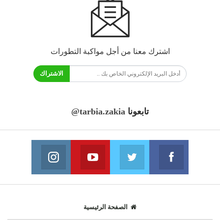
اشترك معنا من أجل مواكبة التطورات
الاشتراك
تابعونا
@tarbia.zakia
فايسبوك
تويتر
يوتيوب
انستغرام
انضم الينا
انضم الينا
انضم الينا
انضم الينا
الصفحة الرئيسية