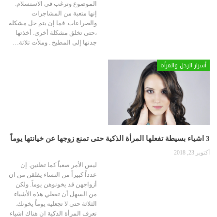
الموضوع وترغب في الاستسلام.
إنها متعبة من المشاجرات
والصراعات. فما إن يتم حل مشكلة
،حتى تخلق مشكلة أخرى. أخذتها
جدتها إلى المطبخ . وملأت ثلاثة…
أسرار الرجل والمرأة
3 اشياء بسيطة تفعلها المرأة الذكية حتى تمنع زوجها عن خيانتها يوماً
أكتوبر 23, 2018
ليس الأمر صعباً كما تظنين. إن
عدداً كبيراً من النساء يقلقن من ان
أزواجهن قد يخونوهن يوماً. ولكن
من السهل أن تفعلي هذه الأشياء
الثلاثة حتى لا تجعليه يوماً يخونك.
تعرف المرأة الذكية ان هناك اشياء