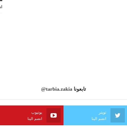
اش
تابعونا
@tarbia.zakia
تويتر
يوتيوب
انضم الينا
انضم الينا