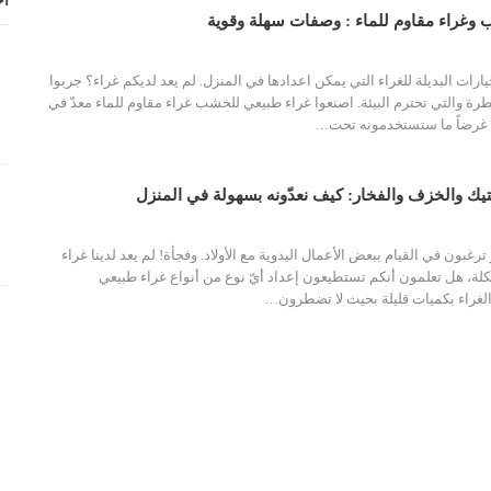
أح
وغراء مقاوم للماء : وصفات سهلة وقوية
ارات البديلة للغراء التي يمكن اعدادها في المنزل. لم يعد لديكم غراء؟ جربوا
رة والتي تحترم البيئة. اصنعوا غراء طبيعي للخشب
غراء مقاوم للماء معدّ في
غرضاً ما ستستخدمونه تحت
…
يك والخزف والفخار: كيف نعدّونه بسهولة في المنزل
ترغبون في القيام ببعض الأعمال اليدوية مع الأولاد. وفجأة! لم يعد لدينا غراء
لة، هل تعلمون أنكم تستطيعون إعداد أيّ نوع من أنواع غراء طبيعي
لغراء بكميات قليلة بحيث لا تضطرون
…