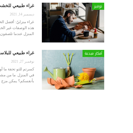
توفير
غراء طبيعي للخشب 
ديسمبر 14, 2021
غراء منزليّ: أفضل الخي
هذه الوصفات غير الخط
المنزل
عندما تلصقون 
أفكار مبدعة
غراء طبيعي للبلاست
نوفمبر 27, 2021
كسرتم للتو تحفة ما أو 
في المنزل. ما من مشك
بأنفسكم؟
يمكن مزج ا