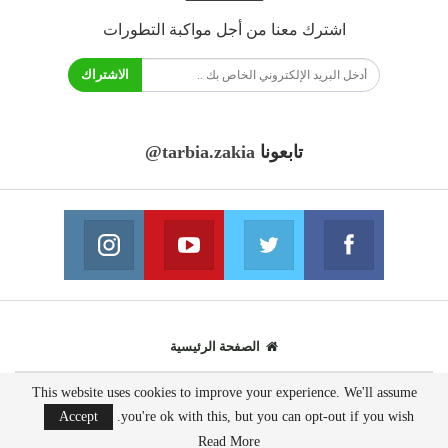
اشترك معنا من أجل مواكبة التطورات
الاشتراك
تابعونا
@tarbia.zakia
فايسبوك
تويتر
يوتيوب
انستغرام
انضم الينا
انضم الينا
انضم الينا
انضم الينا
الصفحة الرئيسية
This website uses cookies to improve your experience. We'll assume
© 2020 - جميع الحقوق محفوظة.
Accept
you're ok with this, but you can opt-out if you wish.
تصميم مواقع انترنت:
AppsOnTime
Read More