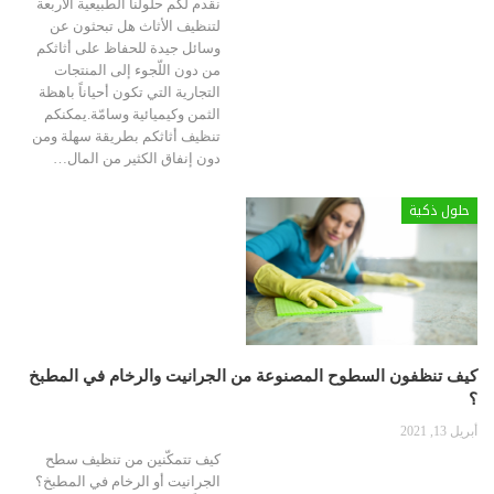
نقدم لكم حلولنا الطبيعية الأربعة
لتنظيف الأثاث
هل تبحثون عن
وسائل جيدة للحفاظ على أثاثكم
من دون اللّجوء إلى المنتجات
التجارية التي تكون أحياناً باهظة
الثمن وكيميائية وسامّة.يمكنكم
تنظيف أثاثكم بطريقة سهلة ومن
دون إنفاق الكثير من المال
…
حلول ذكية
كيف تنظفون السطوح المصنوعة من الجرانيت والرخام في المطبخ
؟
أبريل 13, 2021
كيف تتمكّنين من تنظيف سطح
الجرانيت أو الرخام في المطبخ؟