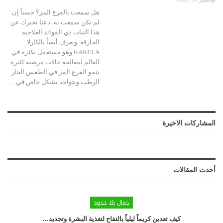
هل سمعت بالقرع المر؟ حسناً إن
لم تكن سمعت به، دعنا نخبرك عن
هذا النبات ذي الفوائد العلاجية
الخارقة. ويعرف أيضاً بالكارلا
KARELA وهو مستعمل بكثرة في
العالم لمعالجة حالات مرضية كثيرة.
ينمو القرع المر في الطقس الحار
الرطب ويتواجد بشكل خاص في…
المشاركات الاخيرة
أحدث المقالات
جمال بلا حدود
كيف تعدين كريماً ليلياً بالتفاح لتغذية البشرة وتجديد…