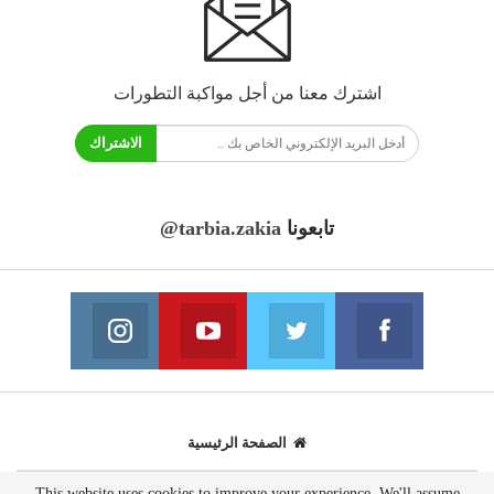
اشترك معنا من أجل مواكبة التطورات
الاشتراك
تابعونا
@tarbia.zakia
فايسبوك
تويتر
يوتيوب
انستغرام
انضم الينا
انضم الينا
انضم الينا
انضم الينا
الصفحة الرئيسية
This website uses cookies to improve your experience. We'll assume