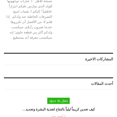
نصيحة للأهل : 3 عبارات توجهونها
للولد الذي يمارس عليكم ابتزازاً
عاطفياً ! إليكم 3 تقنيات لمنع
التصرفات الخاطئة عند ولدكم : إذا
قلتم لا، من الأفضل أن تكرروها.
عندما تغيرون رأيكم، سيكسب
ولدكم أكثر من قطعة حلوى؛ إنه
سيكتسب معرفة أنه يستطيع…
المشاركات الاخيرة
أحدث المقالات
جمال بلا حدود
كيف تعدين كريماً ليلياً بالتفاح لتغذية البشرة وتجديد…
3 أشهر منذ