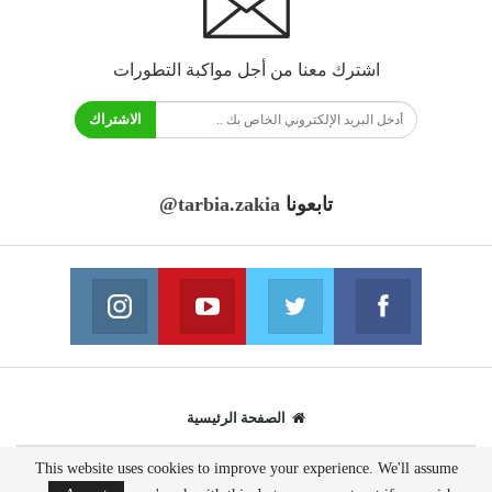
اشترك معنا من أجل مواكبة التطورات
الاشتراك
تابعونا
@tarbia.zakia
فايسبوك
تويتر
يوتيوب
انستغرام
انضم الينا
انضم الينا
انضم الينا
انضم الينا
الصفحة الرئيسية
This website uses cookies to improve your experience. We'll assume
© 2020 - جميع الحقوق محفوظة.