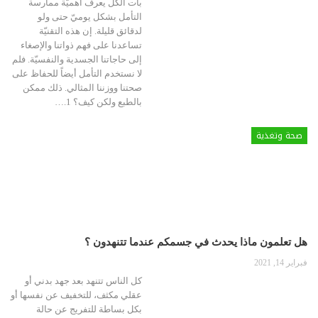
بات الكلّ يعرف أهميّة ممارسة
التأمل بشكل يوميّ حتى ولو
لدقائق قليلة. إن هذه التقنيّة
تساعدنا على فهم ذواتنا والإصغاء
إلى حاجاتنا الجسدية والنفسيّة. فلم
لا نستخدم التأمل أيضاً للحفاظ على
صحتنا ووزننا المثالي. ذلك ممكن
بالطبع ولكن كيف؟
1.
…
صحة وتغذية
هل تعلمون ماذا يحدث في جسمكم عندما تتنهدون ؟
فبراير 14, 2021
كل الناس تتنهد بعد جهد بدني أو
عقلي مكثف، للتخفيف عن نفسها أو
بكل بساطة للتفريج عن حالة