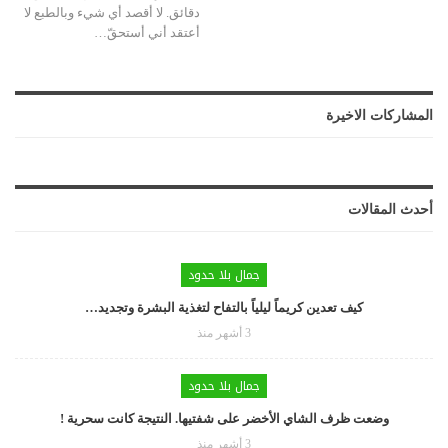
دقائق. لا أقصد أي شيء وبالطبع لا
أعتقد أني أستحقّ
…
المشاركات الاخيرة
أحدث المقالات
جمال بلا حدود
كيف تعدين كريماً ليلياً بالتفاح لتغذية البشرة وتجديد…
3 أشهر منذ
جمال بلا حدود
وضعت ظرف الشاي الأخضر على شفتيها. النتيجة كانت سحرية !
3 أشهر منذ