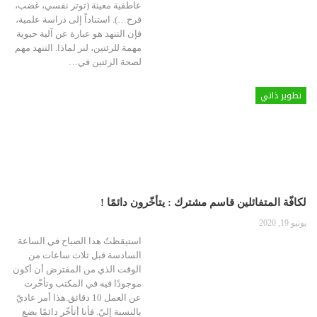
عاطفية معينة (توتر نفسي، غضب،
فرح…). استناداً إلى دراسة علمية،
فإن التنهد هو عبارة عن آلية حيوية
مهمة للرئتين، لنر لماذا. التنهد مهم
لصحة الرئتين في…
تطوير ذاتي
لكافّة المتفائلين قاسم مشترك : يتأخّرون دائمًا !
يونيو 19, 2020
استيقظتُ هذا الصباح في الساعة
السادسة قبل ثلاث ساعات من
الوقت الذي من المفترض أن أكون
موجودًا فيه في المكتب وتأخّرت
عن العمل 10 دقائق.هذا أمر عاديّ
بالنسبة إليّ. فأنا أتأخّر دائمًا بضع