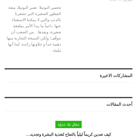
تحضير النوتيلا: تعتبر النوتيلا، متعة
الفطور الصغيرة التي تشعرنا
بالذنب والتي لا يمكننا الاستغناء
عنها. دائماً ما يبدأ الأمر بملعقة
صغيرة، وبعدها…من الصعب أن
نتوقّف!
ولكن النسخة التجارية منها
دهنية جداً و حلاوتها زائدة. كما أنها
مليئة
…
المشاركات الاخيرة
أحدث المقالات
جمال بلا حدود
كيف تعدين كريماً ليلياً بالتفاح لتغذية البشرة وتجديد…