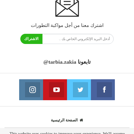
اشترك معنا من أجل مواكبة التطورات
الاشتراك
تابعونا
@tarbia.zakia
فايسبوك
تويتر
يوتيوب
انستغرام
انضم الينا
انضم الينا
انضم الينا
انضم الينا
الصفحة الرئيسية
This website uses cookies to improve your experience. We'll assume