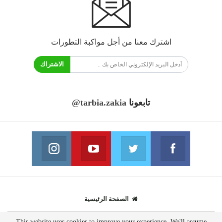
اشترك معنا من أجل مواكبة التطورات
الاشتراك
تابعونا
@tarbia.zakia
فايسبوك
تويتر
يوتيوب
انستغرام
انضم الينا
انضم الينا
انضم الينا
انضم الينا
الصفحة الرئيسية
This website uses cookies to improve your experience. We'll assume