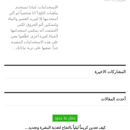
الإستخدامات: لماذا تستخدم
مكعبات الثلج؟ أنا شخصياً لم أكن
أستخدمها إلا لتبريد العصير والماء
ولتسكين ألم الحروق. لكني
اكتشفت أنه يمكنني استخدامها
لأشياء كثيرة أخرى. اطّلعوا معي
على هذه الاستخدامات المفيدة
جداً. ضعيها على تربة نباتاتك…
المشاركات الاخيرة
أحدث المقالات
جمال بلا حدود
كيف تعدين كريماً ليلياً بالتفاح لتغذية البشرة وتجديد…