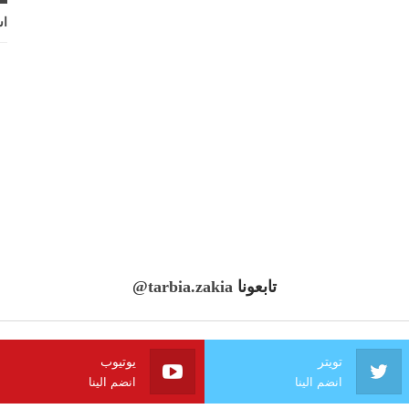
اش
تابعونا
@tarbia.zakia
تويتر
يوتيوب
انضم الينا
انضم الينا