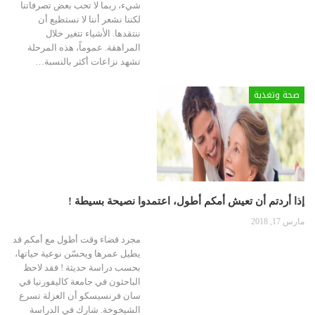
شيء، ربما لا تحب بعض تصرفاتنا
لكننا نشعر أننا لا نستطيع أن
ننتقدها.
الأشياء تتغير خلال
المراهقة. عموماً، هذه المرحلة
تشهد نزاعات أكثر بالنسبة
…
صحة وتغذية
إذا أردتم أن تعيش أمكم أطول، اعتمدوا نصيحة بسيطة !
مارس 17, 2018
مجرد قضاء وقت أطول مع أمكم قد
يطيل عمرها ويحسّن نوعية حياتها،
بحسب دراسة حديثة ! فقد لاحظ
الباحثون في جامعة كاليفورنيا في
سان فرنسيسكو أن العزلة تسرع
الشيخوخة. شارك في الدراسة