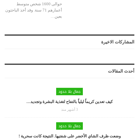
حوالى 1600 شخص متوسط
أعمارهم 71 سنة. وقد أخذ الباحثون
بعين…
المشاركات الاخيرة
أحدث المقالات
جمال بلا حدود
كيف تعدين كريماً ليلياً بالتفاح لتغذية البشرة وتجديد…
3 أشهر منذ
جمال بلا حدود
وضعت ظرف الشاي الأخضر على شفتيها. النتيجة كانت سحرية !