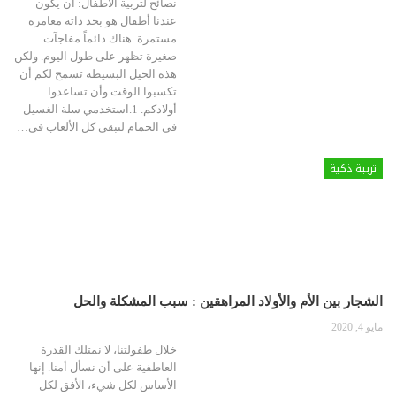
نصائح لتربية الأطفال:
أن يكون
عندنا أطفال هو بحد ذاته مغامرة
مستمرة. هناك دائماً مفاجآت
صغيرة تظهر على طول اليوم. ولكن
هذه الحيل البسيطة تسمح لكم أن
تكسبوا الوقت وأن تساعدوا
أولادكم.
1.استخدمي سلة الغسيل
في الحمام لتبقى كل الألعاب في
…
تربية ذكية
الشجار بين الأم والأولاد المراهقين : سبب المشكلة والحل
مايو 4, 2020
خلال طفولتنا، لا نمتلك القدرة
العاطفية على أن نسأل أمنا. إنها
الأساس لكل شيء، الأفق لكل