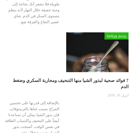
طويلة فلا تشعر أنك بحاجة إلى
وجبة خفيفة خلال النهار لأنه ينظم
مستوى السكر في الدم.
شاي
عصير التفاح والقرفة
ضع
…
ريجيم ورياضة
7 فوائد صحية لبذور الشيا منها التنحيف ومحاربة السكري وضغط
الدم
أبريل 16, 2018
بالإضافة إلى قدرتها على تحسين
المزاج بسبب غناها بالتريبتوفان،
فإن بذور الشيا يمكن أن تساعدنا
أيضاً على التنحيف واكتساب الطاقة
في نفس الوقت. أصبحت بذور
الشيا مشهورة خلال عقد