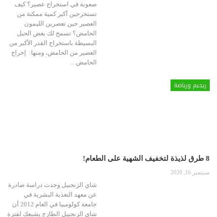
صعوبة في استخراج عصير؟ كيف
تستخرجين أكبر كمية ممكنة من
العصير حين تعصرين الليمون
الحامض؟ تسمح لك بعض الحيل
البسيطة باستخراج القدر الأكبر من
العصير من الحامض، ومنها: إخراج
الحامض…
ريجيم ورياضة
8 طرق لذيذة لتخفيف الشهية على الطعام!
سبتمبر 16, 2020
شاي الزنجبيل
وجدت دراسة صادرة
عن معهد التغذية البشرية في
جامعة كولومبيا في العام 2012 أن
شاي الزنجبيل الطازج يشبعك لفترة