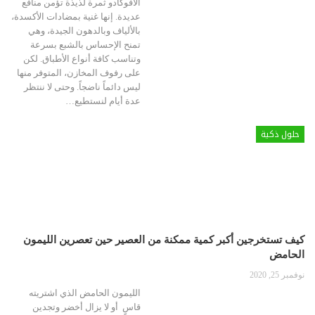
الأفوكادو ثمرة لذيذة تؤمن منافع
عديدة. إنها غنية بمضادات الأكسدة،
بالألياف وبالدهون الجيدة، وهي
تمنح الإحساس بالشبع بسرعة
وتناسب كافة أنواع الأطباق. لكن
على رفوف المخازن، المتوفر منها
ليس دائماً ناضجاً. وحتى لا ننتظر
عدة أيام لنستطيع…
حلول ذكية
كيف تستخرجين أكبر كمية ممكنة من العصير حين تعصرين الليمون
الحامض
نوفمبر 25, 2020
الليمون الحامض الذي اشتريته
قاسٍ أو لا يزال أخضر وتجدين