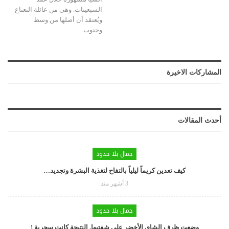
السبعينات. وهي من عائلة النعناع
ويُعتقد أن أصلها من وسط
وجنوب…
المشاركات الاخيرة
أحدث المقالات
جمال بلا حدود
كيف تعدين كريماً ليلياً بالتفاح لتغذية البشرة وتجديد…
3 أشهر منذ
جمال بلا حدود
وضعت ظرف الشاي الأخضر على شفتيها. النتيجة كانت سحرية !