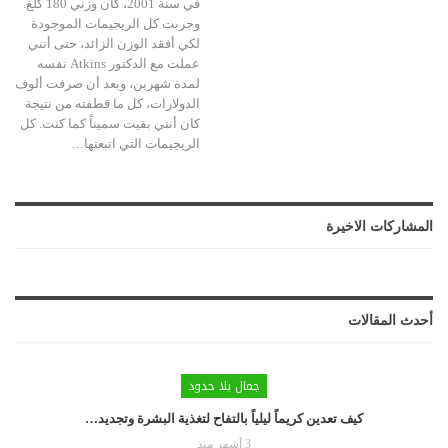
في سنة 2001، كان وزني 180 كلغ.
وجربت كل الريجيمات الموجودة
لكي أفقد الوزن الزائد، حتى أنني
عملت مع الدكتور Atkins نفسه
لمدة شهرين، وبعد أن صرفت ألوف
الدولارات، كل ما قطفته من نتيجة
كان أنني بقيت سميناً كما كنت. كل
الريجيمات التي اتبعتها…
المشاركات الاخيرة
أحدث المقالات
جمال بلا حدود
كيف تعدين كريماً ليلياً بالتفاح لتغذية البشرة وتجديد…
3 أشهر منذ