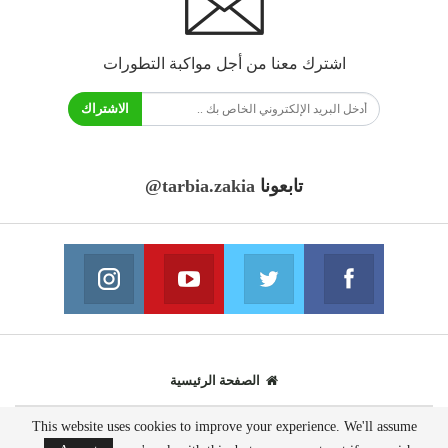
اشترك معنا من أجل مواكبة التطورات
الاشتراك
تابعونا
@tarbia.zakia
فايسبوك
تويتر
يوتيوب
انستغرام
انضم الينا
انضم الينا
انضم الينا
انضم الينا
الصفحة الرئيسية
This website uses cookies to improve your experience. We'll assume
© 2020 - جميع الحقوق محفوظة.