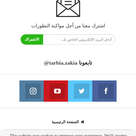
اشترك معنا من أجل مواكبة التطورات
الاشتراك
تابعونا
@tarbia.zakia
فايسبوك
تويتر
يوتيوب
انستغرام
انضم الينا
انضم الينا
انضم الينا
انضم الينا
الصفحة الرئيسية
This website uses cookies to improve your experience. We'll assume