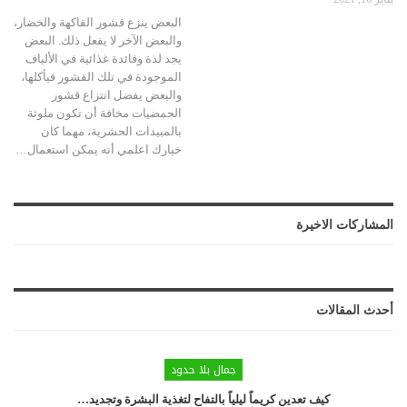
البعض ينزع قشور الفاكهة والخضار،
والبعض الآخر لا يفعل ذلك. البعض
يجد لذة وفائدة غذائية في الألياف
الموجودة في تلك القشور فيأكلها،
والبعض يفضل انتزاع قشور
الحمضيات مخافة أن تكون ملوثة
بالمبيدات الحشرية، مهما كان
خيارك اعلمي أنه يمكن استعمال…
المشاركات الاخيرة
أحدث المقالات
جمال بلا حدود
كيف تعدين كريماً ليلياً بالتفاح لتغذية البشرة وتجديد…