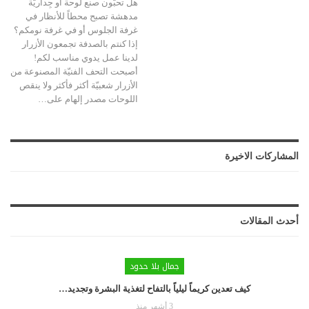
هل تحبّون صنع لوحة أو جِداريّة
مدهشة تصبح محطاً للأنظار في
غرفة الجلوس أو في غرفة نومكم؟
إذا كنتم بالصدفة تجمعون الأزرار
لدينا عمل يدوي مناسب لكم!
أصبحت التحف الفنيّة المصنوعة من
الأزرار شعبيّة أكثر فأكثر ولا ينقص
اللوحات مصدر إلهام على…
المشاركات الاخيرة
أحدث المقالات
جمال بلا حدود
كيف تعدين كريماً ليلياً بالتفاح لتغذية البشرة وتجديد…
3 أشهر منذ