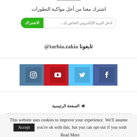
اشترك معنا من أجل مواكبة التطورات
الاشتراك
تابعونا
@tarbia.zakia
فايسبوك
تويتر
يوتيوب
انستغرام
انضم الينا
انضم الينا
انضم الينا
انضم الينا
الصفحة الرئيسية
This website uses cookies to improve your experience. We'll assume
© 2020 - جميع الحقوق محفوظة.
Accept
you're ok with this, but you can opt-out if you wish.
تصميم مواقع انترنت:
AppsOnTime
Read More