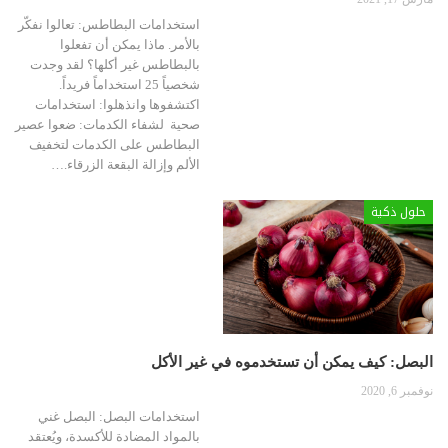
استخدامات البطاطس: تعالوا نفكّر
بالأمر. ماذا يمكن أن تفعلوا
بالبطاطس غير أكلها؟ لقد وجدت
شخصياً 25 استخداماً فريداً.
اكتشفوها وانذهلوا: استخدامات
صحية لشفاء الكدمات: ضعوا عصير
البطاطس على الكدمات لتخفيف
الألم وإزالة البقعة الزرقاء.…
حلول ذكية
البصل: كيف يمكن أن تستخدموه في غير الأكل
نوفمبر 6, 2020
استخدامات البصل: البصل غني
بالمواد المضادة للأكسدة، ويُعتقد