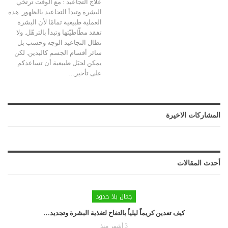
علاج التجاعيد :
مع الوقت ترتخي
البشرة وتبدأ التجاعيد بالظهور. هذه
العملية طبيعية تمامًا لأن البشرة
تفقد مطّاطيّتها وتبدأ بالترهّل.
ولا
تطال التجاعيد الوجه وحسب بل
سائر أقسام الجسم كاليدين. لكن
يمكن لحيَل طبيعية أن تساعدكم
على تأخير
…
المشاركات الاخيرة
أحدث المقالات
جمال بلا حدود
كيف تعدين كريماً ليلياً بالتفاح لتغذية البشرة وتجديد…
3 أشهر منذ