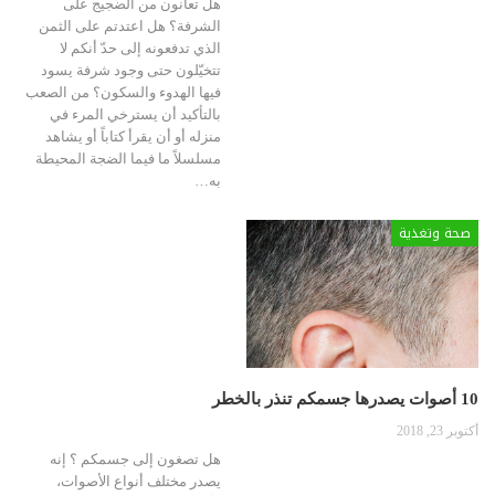
هل تعانون من الضجيج على
الشرفة؟ هل اعتدتم على الثمن
الذي تدفعونه إلى حدّ أنكم لا
تتخيّلون حتى وجود شرفة يسود
فيها الهدوء والسكون؟ من الصعب
بالتأكيد أن يسترخي المرء في
منزله أو أن يقرأ كتاباً أو يشاهد
مسلسلاً ما فيما الضجة المحيطة
به
…
صحة وتغذية
10 أصوات يصدرها جسمكم تنذر بالخطر
أكتوبر 23, 2018
هل تصغون إلى جسمكم ؟ إنه
يصدر مختلف أنواع الأصوات،