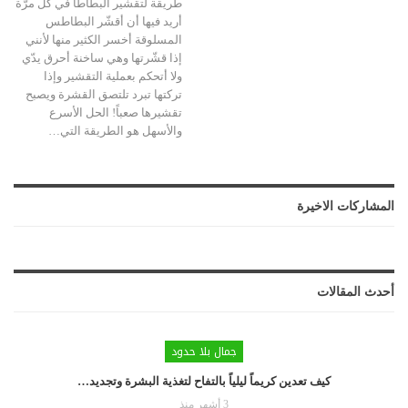
طريقة لتقشير البطاطا في كل مرّة
أريد فيها أن أقشّر البطاطس
المسلوقة أخسر الكثير منها لأنني
إذا قشّرتها وهي ساخنة أحرق يدّي
ولا أتحكم بعملية التقشير وإذا
تركتها تبرد تلتصق القشرة ويصبح
تقشيرها صعباً! الحل الأسرع
والأسهل هو الطريقة التي…
المشاركات الاخيرة
أحدث المقالات
جمال بلا حدود
كيف تعدين كريماً ليلياً بالتفاح لتغذية البشرة وتجديد…
3 أشهر منذ