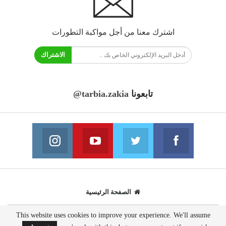
اشترك معنا من أجل مواكبة التطورات
الاشتراك
تابعونا
@tarbia.zakia
فايسبوك
تويتر
يوتيوب
انستغرام
انضم الينا
انضم الينا
انضم الينا
انضم الينا
الصفحة الرئيسية
This website uses cookies to improve your experience. We'll assume
© 2020 - جميع الحقوق محفوظة.