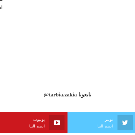
اش
تابعونا
@tarbia.zakia
تويتر
يوتيوب
انضم الينا
انضم الينا