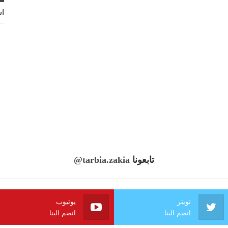
اش
تابعونا
@tarbia.zakia
تويتر
يوتيوب
انضم الينا
انضم الينا