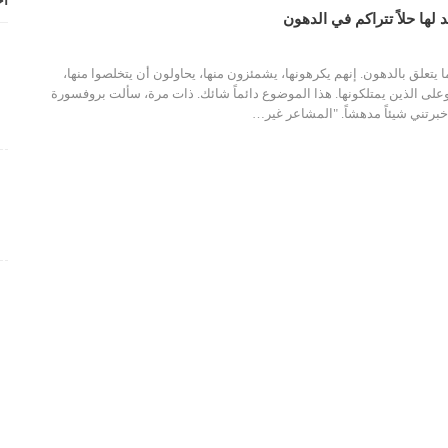
أح
 لها حلاً تتراكم في الدهون
ا يتعلق بالدهون. إنهم يكرهونها، يشمئزون منها، يحاولون أن يتخلصوا منها،
وعلى الذين يمتلكونها. هذا الموضوع دائماً شائك.
ذات مرة، سألت بروفسورة
تني شيئاً مدهشاً. "المشاعر غير
…