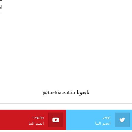
اش
تابعونا
@tarbia.zakia
تويتر
يوتيوب
انضم الينا
انضم الينا