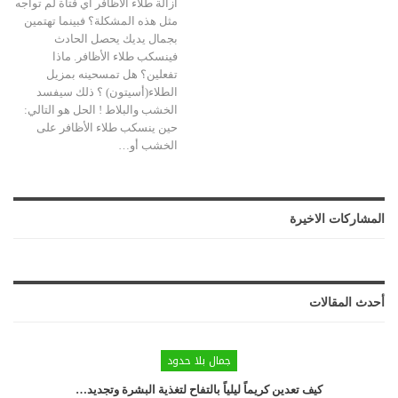
ازالة طلاء الأظافر أي فتاة لم تواجه
مثل هذه المشكلة؟ فبينما تهتمين
بجمال يديك يحصل الحادث
فينسكب طلاء الأظافر. ماذا
تفعلين؟ هل تمسحينه بمزيل
الطلاء(أسيتون) ؟ ذلك سيفسد
الخشب والبلاط ! الحل هو التالي:
حين ينسكب طلاء الأظافر على
الخشب أو…
المشاركات الاخيرة
أحدث المقالات
جمال بلا حدود
كيف تعدين كريماً ليلياً بالتفاح لتغذية البشرة وتجديد…