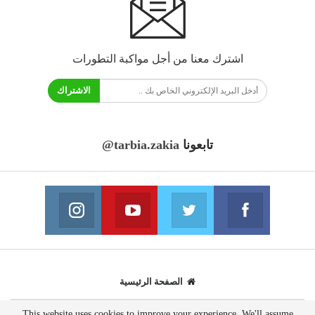
اشترك معنا من أجل مواكبة التطورات
الاشتراك
تابعونا
@tarbia.zakia
فايسبوك
تويتر
يوتيوب
انستغرام
انضم الينا
انضم الينا
انضم الينا
انضم الينا
الصفحة الرئيسية
This website uses cookies to improve your experience. We'll assume