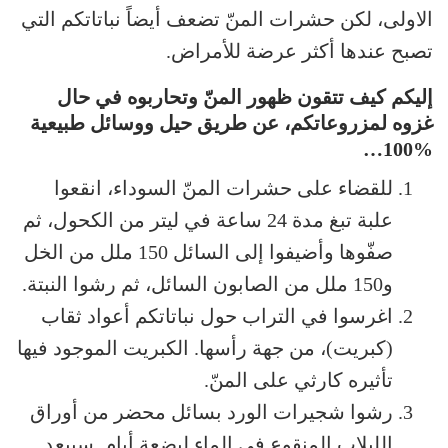
الاولى، لكن حشرات المنّ تضعف أيضاً نباتاتكم التي
تصبح عندها أكثر عرضة للأمراض.
إليكم كيف تتقون ظهور المنّ وتحاربوه في حال
غزوه لمزروعاتكم، عن طريق حيل ووسائل طبيعية
%100…
للقضاء على حشرات المنّ السوداء، انقعوا
علبة تبغ مدة 24 ساعة في ليتر من الكحول، ثم
صفّوها وأضيفوا إلى السائل 150 ملل من الخل
و150 ملل من الصابون السائل، ثم رشوا النبتة.
اغرسوا في التراب حول نباتاتكم أعواد ثقاب
(كبريت)، من جهة رأسها. الكبريت الموجود فيها
تأثيره كارثي على المنّ.
رشوا شجيرات الورد بسائل محضر من أوراق
اللبلاب المنقوع في الماء لبضعة أيام. سيبعد