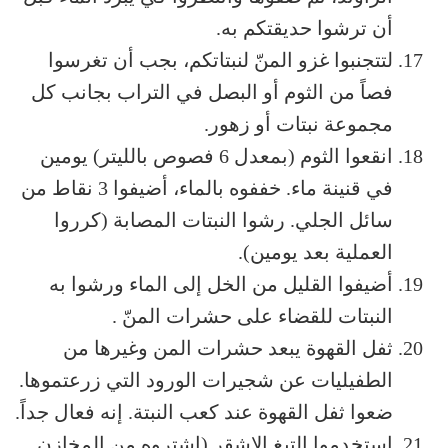
أن ترشوا حديقتكم به.
لتتجنبوا غزو المنّ لنبتاتكم، بجب أن تغرسوا
فصاً من الثوم أو البصل في التراب بجانب كل
مجموعة نبتات أو زهور.
انقعوا الثوم (بمعدل 6 فصوص بالليتر) يومين
في قنينة ماء. خففوه بالماء، أضيفوا 3 نقاط من
سائل الجلي. رشوا النبتات المصابة (كرروا
العملية بعد يومين).
أضيفوا القليل من الخل إلى الماء ورشوا به
النبتات للقضاء على حشرات المنّ .
ثفل القهوة يبعد حشرات المن وغيرها من
الطفيليات عن شجيرات الورود التي زرعتموها.
ضعوا ثفل القهوة عند كعب النبتة. إنه فعال جداً.
استخدموا التبغ الاشقر (اشتروه من المخازن