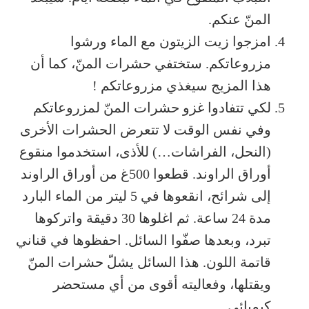
المنّ عنكم.
امزجوا زيت الزيتون مع الماء ورشوا
مزروعاتكم. ستختفي حشرات المنّ، كما أن
هذا المزيج سيغذي مزروعاتكم !
لكي تتفادوا غزو حشرات المنّ لمزروعاتكم
وفي نفس الوقت لا تتعرض الحشرات الأخرى
(النحل، الفراشات…) للأذى، استخدموا منقوع
أوراق الراوند. قطعوا 500غ من أوراق الراوند
إلى شرائح، انقعوها في 5 ليتر من الماء البارد
مدة 24 ساعة. ثم اغلوها 30 دقيقة واتركوها
تبرد، وبعدها صفّوا السائل. احفظوها في قناني
قاتمة اللون. هذا السائل يشلّ حشرات المنّ
ويقتلها، وفعاليته أقوى من أي مستحضر
كيميائي.