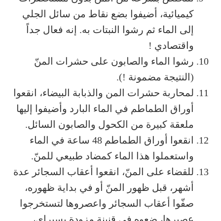
كيميائية، أضيفوا بضع نقاط من سائل الجلي
إلى الماء ثم رشوا النبتات به. إنه فعال جداً
واقتصادي !
رشوا الماء والصابون على حشرات المنّ
(النتيجة مضمونة !).
لمحاربة حشرات المن والذبابة البيضاء، انقعوا
أوراق الطماطم في الماء البارد وأضيفوا إليها
ملعقة كبيرة من الكحول والصابون السائل.
انقعوا أوراق الطماطم 48 ساعة في الماء
واستعملوا هذا الماء كمضاد طبيعي للمنّ.
للقضاء على المنّ، انقعوا أعقاب السجائر عدة
أشهر، قبل ظهور المنّ أو في بداية ظهوره،
صفّوا أعقاب السجائر واعصروها لتستخرجوا
عصيرها، ضعوه في قنينة مزودة بسبراي،