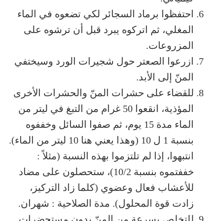
احتفظوا برماد السجائر لكي تضعوه في الماء
المغلي، ثم اتركوه يبرد قبل أن ترشوه على
المزروعات.
ازرعوا الصعتر حول شجيرات الورد وسيختفي
المنّ إلى الأبد.
للقضاء على حشرات المنّ والحشرات الأخرى
المؤذية، انقعوا 50 غرام من التبغ في ليتر من
الماء مدة 15 يوم، ثم صفوا السائل وخففوه
بنسبة 1 ل 10 (وهذا يعني هنا 10 ليتر من الماء).
انتبهوا، إذا لم تلتزموا بهذه النسبة (مثلاً :
خففتموه بنسبة 10/2)، ستحصلون على مضاد
للأعشاب فعال وعضوي (كلما زاد التركيز،
زادت قوة المحلول). مدة الصلاحية : شهران.
للتخلص بسرعة من المنّ بدون مستحضرات