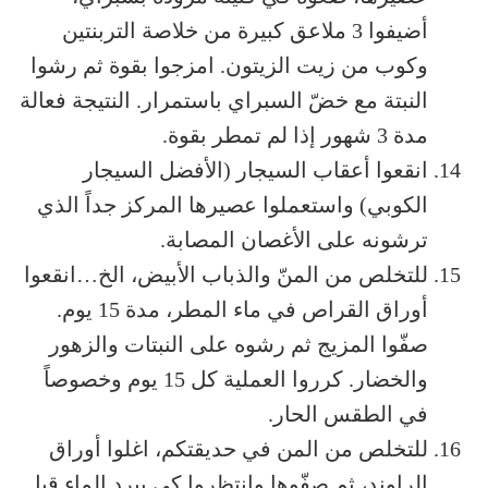
أضيفوا 3 ملاعق كبيرة من خلاصة التربنتين
وكوب من زيت الزيتون. امزجوا بقوة ثم رشوا
النبتة مع خضّ السبراي باستمرار. النتيجة فعالة
مدة 3 شهور إذا لم تمطر بقوة.
انقعوا أعقاب السيجار (الأفضل السيجار
الكوبي) واستعملوا عصيرها المركز جداً الذي
ترشونه على الأغصان المصابة.
للتخلص من المنّ والذباب الأبيض، الخ…انقعوا
أوراق القراص في ماء المطر، مدة 15 يوم.
صفّوا المزيج ثم رشوه على النبتات والزهور
والخضار. كرروا العملية كل 15 يوم وخصوصاً
في الطقس الحار.
للتخلص من المن في حديقتكم، اغلوا أوراق
الراوند، ثم صفّوها وانتظروا كي يبرد الماء قبل