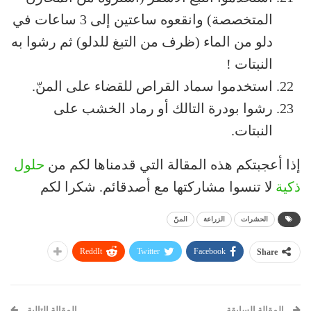
المتخصصة) وانقعوه ساعتين إلى 3 ساعات في
دلو من الماء (ظرف من التبغ للدلو) ثم رشوا به
النبتات !
استخدموا سماد القراص للقضاء على المنّ.
رشوا بودرة التالك أو رماد الخشب على
النبتات.
إذا أعجبتكم هذه المقالة التي قدمناها لكم من
حلول
ذكية
لا تنسوا مشاركتها مع أصدقائم. شكرا لكم
الحشرات
الزراعة
المنّ
ReddIt
Twitter
Facebook
Share
المقالة السابقة
المقالة التالية