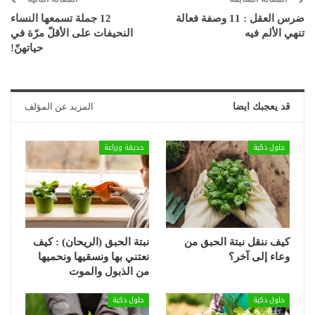
ضرس العقل : 11 وصفة فعالة
12 جملة تسمعها النساء
تنهي الألم فيه
النحيفات على الأقلّ مرّة في
حياتهنّ!
قد يعجبك ايضا
المزيد عن المؤلف
حلول ذكية
حديقة وزراعة
كيف ننقل نبتة الحبق من
نبتة الحبق (الريحان) : كيف
وعاء إلى آخر؟
نعتني بها ونسقيها ونحميها
من الذبول والموت
حلول ذكية
حلول ذكية