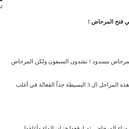
اش
 فتح المرحاض !
: المرحاض مسدود ! تشدون السيفون ولكن المرحاض
قبل أن تنادوا السباك لفتح المرحاض، اتبعوا هذه المراحل ال 3 البسيطة جداً الفعالة في أغلب
وراء المرحاض. ثم ارفعوا خزان الماء وأغلقوا