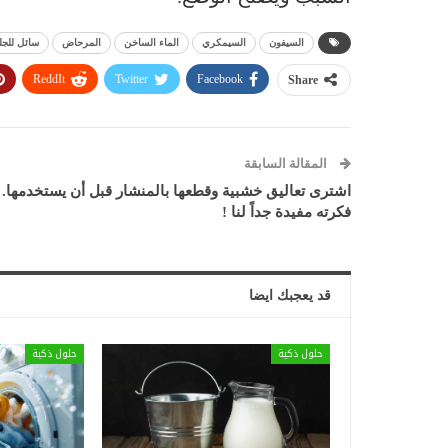
السيفون
السيمكري
الماء الساخن
المرحاض
سائل للجل
ReddIt
Twitter
Facebook
Share
المقالة السابقة
اشترى تعاليق خشبية وقطعها بالمنشار قبل أن يستخدمها.
فكرته مفيدة جداً لنا !
قد يعجبك ايضا
حلول ذكية
حلول ذكية