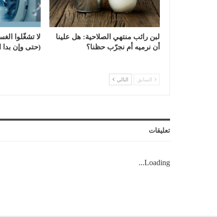
لبن رائب منتهي الصلاحية: هل علينا
لا تشغّلوا الغس
أن نرميه أم نجرّب حظنا؟
(حتى وإن بدا ال
السابق
التالي
تعليقات
Loading...