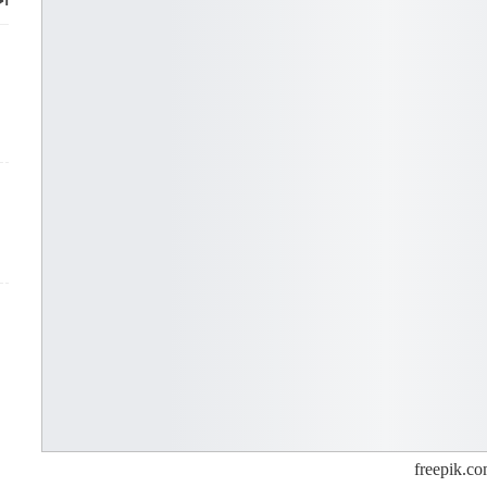
أح
freepik.c