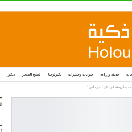
حات
حديقة وزراعة
حيوانات وحشرات
تكنولوجيا
الطبخ الصحي
ديكور
د بطريقته في فتح المرحاض !
ال