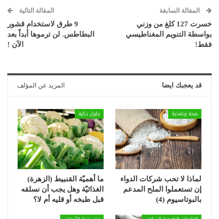
المقالة السابقة
المقالة التالية
خسرت 127 كلغ من وزني
9 طرق لاستخدام قشور
بواسطة التنويم المغناطيسي
البطاطس. لن ترموها أبداً بعد
فقط!
الآن !
قد يعجبك ايضا
المزيد عن المؤلف
صحة وتغذية
حلول ذكية
لماذا لا تحب شركات الدواء
ما أهميّة القنبيط (الزهرة)
إن تستعملوا الملح المدعم
الغذائيّة وهل يجب أن نسلقه
بالبوتاسيوم (4)
قبل طبخه أو قليه أم لا؟