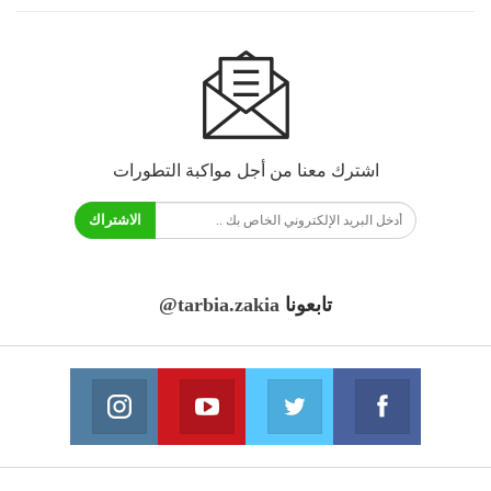
اشترك معنا من أجل مواكبة التطورات
الاشتراك
تابعونا
@tarbia.zakia
فايسبوك
تويتر
يوتيوب
انستغرام
انضم الينا
انضم الينا
انضم الينا
انضم الينا