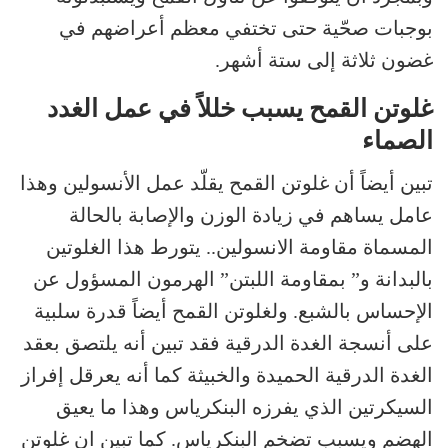
بوجبات صحّية حتى تختفي معظم أعراضهم في
غضون ثلاثة إلى ستة أشهر.
غلوتن القمح يسبب خللاً في عمل الغدد
الصماء
تبين أيضاً أن غلوتن القمح يقلّد عمل الأنسولين وهذا
عامل يساهم في زيادة الوزن والإصابة بالحالة
المسماة مقاومة الانسولين.. يتورط هذا الغلوتين
بالبدانة و” بمقاومة اللبتن” الهرمون المسؤول عن
الإحساس بالشبع. ولغلوتن القمح أيضاً قدرة سلبية
على أنسجة الغدة الدرقية فقد تبين أنه يلتصق بعقد
الغدة الدرقية الحميدة والخبيثة كما أنه يعرقل إفراز
السيكرتين الذي يفرزه البنكرياس وهذا ما يعيق
الهضم ويسبب تضخم البنكرياس. كما تبين ان غلوتن