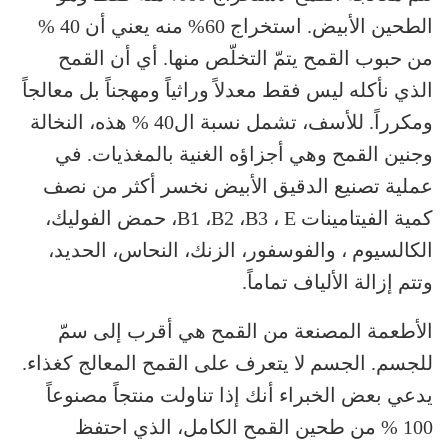
الطحين الأبيض. استخراج 60% منه يعني أن 40 %
من حبوب القمح يتمّ التخلّص منها. أي أن القمح
الذي نأكله ليس فقط معدلاً وراثياً ومهجناً بل معالجاً
ومكرراً. للأسف، تشمل نسبة ال40 % هذه، النخالة
وجنين القمح وهي أجزاؤه الغنية بالمغذيات. في
عملية تصنيع الدقيق الأبيض نخسر أكثر من نصف
كمية الفيتامينات B1 ،B2 ،B3 ، E، حمض الفوليك،
الكالسيوم ، والفوسفور، الزنك، النحاس، الحديد،
وتتم إزالة الألياف تماماً.
الأطعمة المصنعة من القمح هي أقرب إلى سمّ
للجسم. الجسم لا يتعرف على القمح المعالج كغذاء.
يدعي بعض الخبراء أنك إذا تناولت منتجاً مصنوعاً
100 % من طحين القمح الكامل، الذي احتفظ