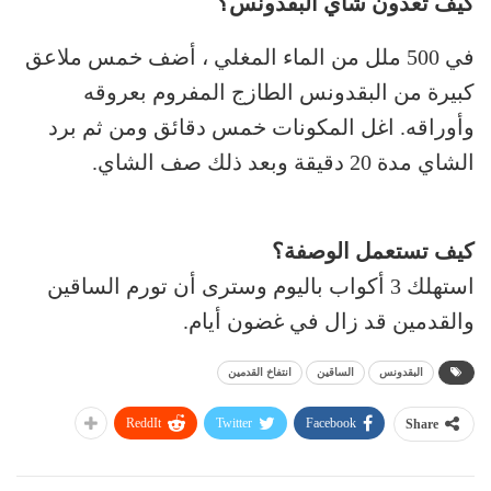
كيف تعدون شاي البقدونس؟
في 500 ملل من الماء المغلي ، أضف خمس ملاعق
كبيرة من البقدونس الطازج المفروم بعروقه
وأوراقه. اغل المكونات خمس دقائق ومن ثم برد
الشاي مدة 20 دقيقة وبعد ذلك صف الشاي.
كيف تستعمل الوصفة؟
استهلك 3 أكواب باليوم وسترى أن تورم الساقين
والقدمين قد زال في غضون أيام.
البقدونس
الساقين
انتفاخ القدمين
ReddIt
Twitter
Facebook
Share