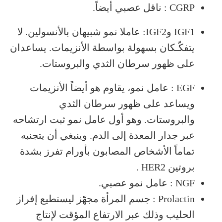
CGRP : ناقل عصبي أيضاً.
IGF1 وIGF2: عاملا نمو شبيهان بالأنسولين. لا
يتفكّـكان بسهولة بواسطة الأنزيمات. يساعدان
على ظهور سرطان الثدي والبروستات.
EGF : عامل نمو، يقاوم هو أيضاً الأنزيمات
ويساعد على ظهور سرطان الثدي
والبروستات. وهو أول عامل نمو ثبت ارتشاحه
عبر جدار المعدة إلى الدم. وينبغي أن يتجنبه
تماماً الأشخاص المصابون بأورام تفرز بشدة
بروتين HER2 .
NGF : عامل نمو عصبي.
Prolactin : جسم المرأة مجهّز ليستطيع إفراز
الحليب وذلك عبر الارتفاع المؤقت لإنتاج