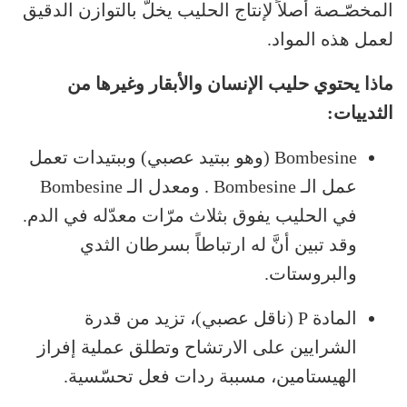
المخصّـصة أصلاً لإنتاج الحليب يخلّ بالتوازن الدقيق
لعمل هذه المواد.
ماذا يحتوي حليب الإنسان والأبقار وغيرها من
الثدييات:
Bombesine (وهو ببتيد عصبي) وببتيدات تعمل
عمل الـ Bombesine . ومعدل الـ Bombesine
في الحليب يفوق بثلاث مرّات معدّله في الدم.
وقد تبين أنَّ له ارتباطاً بسرطان الثدي
والبروستات.
المادة P (ناقل عصبي)، تزيد من قدرة
الشرايين على الارتشاح وتطلق عملية إفراز
الهيستامين، مسببة ردات فعل تحسّسية.