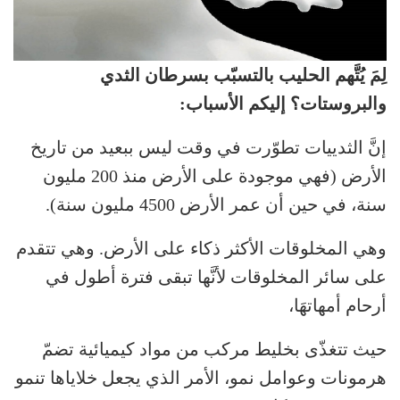
لِمَ يُتَّهم الحليب بالتسبّب بسرطان الثدي
والبروستات؟ إليكم الأسباب:
إنَّ الثدييات تطوّرت في وقت ليس ببعيد من تاريخ
الأرض (فهي موجودة على الأرض منذ 200 مليون
سنة، في حين أن عمر الأرض 4500 مليون سنة).
وهي المخلوقات الأكثر ذكاء على الأرض. وهي تتقدم
على سائر المخلوقات لأنَّها تبقى فترة أطول في
أرحام أمهاتهَا،
حيث تتغذّى بخليط مركب من مواد كيميائية تضمّ
هرمونات وعوامل نمو، الأمر الذي يجعل خلاياها تنمو