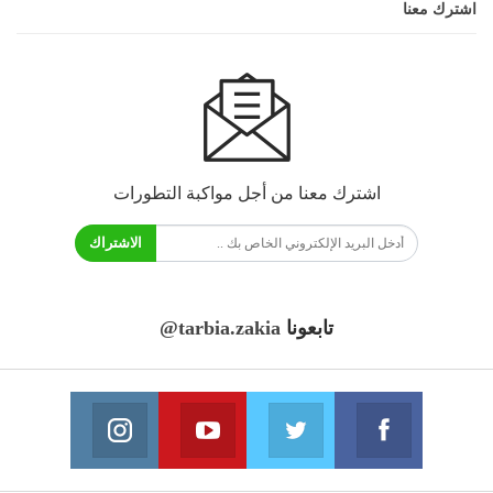
اشترك معنا
اشترك معنا من أجل مواكبة التطورات
الاشتراك
تابعونا
@tarbia.zakia
فايسبوك
تويتر
يوتيوب
انستغرام
انضم الينا
انضم الينا
انضم الينا
انضم الينا