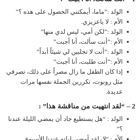
الولد :”ماما، أيمكنني الحصول على هذه ؟”
الأم : لا ياعزيزي.
الولد :”لكن أمي، ليس لدي منها”
الأم :”أنت سألت، أنا أجبت”
الولد :”أنت لا تجلبين لي شيئاً أبداً”
الأم :”أنت طلبت، أنا أجبت”
إذا كان الطفل ما زال مصراً على ذلك، تصرفي
مثل روبوت، تكررين الجملة نفسها مرات
عديدة.
2 – “لقد انتهيت من مناقشة هذا” :
الولد : “هل يستطيع جاد أن يمضي الليلة عندنا
؟”
الأم : “لا، لقد أمضى ليلته عندنا الأسبوع