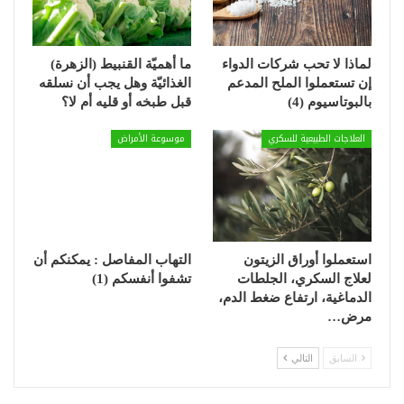
لماذا لا تحب شركات الدواء
ما أهميّة القنبيط (الزهرة)
إن تستعملوا الملح المدعم
الغذائيّة وهل يجب أن نسلقه
بالبوتاسيوم (4)
قبل طبخه أو قليه أم لا؟
العلاجات الطبيعية للسكري
موسوعة الأمراض
استعملوا أوراق الزيتون
التهاب المفاصل : يمكنكم أن
لعلاج السكري، الجلطات
تشفوا أنفسكم (1)
الدماغية، ارتفاع ضغط الدم،
مرض…
السابق
التالي