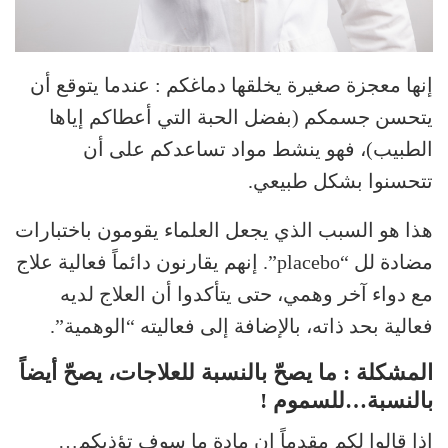
إنها معجزة صغيرة يخلقها دماغكم : عندما يتوقع أن
يتحسن جسمكم (بفضل الحبة التي أعطاكم إياها
الطبيب)، فهو ينشط مواد تساعدكم على أن
تتحسنوا بشكل طبيعي.
هذا هو السبب الذي يجعل العلماء يقومون باختبارات
مضادة لل “placebo”. إنهم يقارنون دائماً فعالية علاج
مع دواء آخر وهمي، حتى يتأكدوا أن العلاج لديه
فعالية بحد ذاته، بالإضافة إلى فعاليته “الوهمية”.
المشكلة : ما يصحّ بالنسبة للعلاجات، يصحّ أيضاً
بالنسبة…للسموم !
إذا قالوا لكم مقدماً إن مادة ما سوف تؤذيكم…