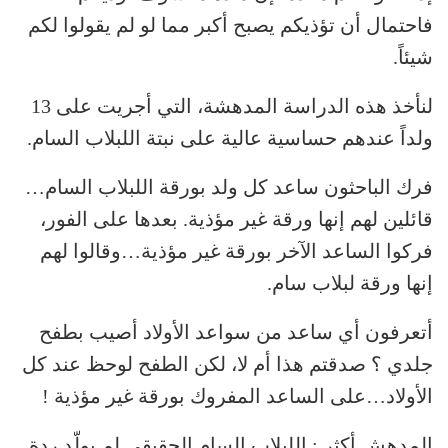
فاحتمال أن تؤذيكم يصبح أكبر مما لو لم يقولوا لكم
شيئاً.
لنأخذ هذه الدراسة المدهشة، التي أجريت على 13
ولداً عندهم حساسية عالية على نبتة اللبلاب السام.
فرك الباحثون ساعد كل ولد بورقة اللبلاب السام…
قائلين لهم إنها ورقة غير مؤذية. بعدها على الفور،
فركوا الساعد الآخر بورقة غير مؤذية…وقالوا لهم
إنها ورقة لبلاب سام.
أتعرفون أي ساعد من سواعد الأولاد أصيب بطفح
جلدي ؟ صدقتم هذا أم لا، لكن الطفح لوحظ عند كل
الأولاد…على الساعد المفروك بورقة غير مؤذية !
المدهش أكثر : اللبلاب السام الحقيقي لم يولّد ردة