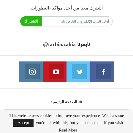
اشترك معنا من أجل مواكبة التطورات
الاشتراك
تابعونا
@tarbia.zakia
فايسبوك
تويتر
يوتيوب
انستغرام
انضم الينا
انضم الينا
انضم الينا
انضم الينا
الصفحة الرئيسية
This website uses cookies to improve your experience. We'll assume
© 2020 - جميع الحقوق محفوظة.
Accept
you're ok with this, but you can opt-out if you wish.
تصميم مواقع انترنت:
AppsOnTime
Read More