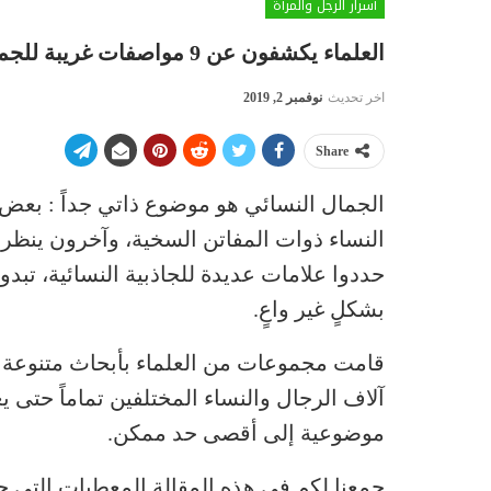
أسرار الرجل والمرأة
العلماء يكشفون عن 9 مواصفات غريبة للجمال الأنثوي الذي يجذب الرجال فعلاً
اخر تحديث
نوفمبر 2, 2019
Share
الجمال النسائي هو موضوع ذاتي جداً : بعض 
النساء ذوات المفاتن السخية، وآخرون ينظرو
حددوا علامات عديدة للجاذبية النسائية، تبدو
بشكلٍ غير واعٍ.
قامت مجموعات من العلماء بأبحاث متنوعة ف
آلاف الرجال والنساء المختلفين تماماً حتى ي
موضوعية إلى أقصى حد ممكن.
جمعنا لكم في هذه المقالة المعطيات التي 