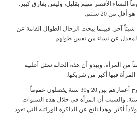
اً النساء الأقصر منهم بقليل، وليس بفارق كبير.
 من 20 سنتم.
يئاً آخر. فبينما يبحث الرجال الطوال القامة عن
المعدل عن نساء من نفس طولهم.
ً من المرأة. ويبدو أن هذه الحالة تمثل أغلبية
لمرأة فيها أكبر من شريكها.
وهكذا اكتشف العلماء أن الرجال الذين تتراوح أعمارهم بين 20 و30 سنة يفضلون عموماً
رتباط بنساء تتراوح أعمارهن بين 24 و26 سنة. والسبب أن المرأة في خلال هذه السنوات
اداً أكثر. وهذا ناتج عن الذاكرة الوراثية الني تعود