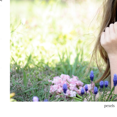
أح
pexels