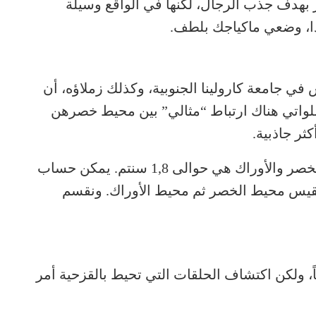
كثر بهدف جذب الرجال، لكنها في الواقع وسيلة
هذا، وضعي ماكياجك بلطف.
 في جامعة كارولينا الجنوبية، وكذلك زملاؤه، أن
اللواتي هناك ارتباط “مثالي” بين محيط خصرهن
ثر جاذبية.
بحسب دراساتهم، فإن النسبة المثالية بين الخصر والأوراك هي حوالى 1,8 سنتم. يمكن حساب
نقيس محيط الخصر ثم محيط الأوراك. ونقسم
ً، ولكن اكتشاف الحلقات التي تحيط بالقزحية أمر