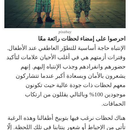
pixabay
احرصوا على إمضاء لحظات رائعة معًا
الإنتباه حاجة أساسية للتطوّر العاطفي عند الأطفال.
وفترات أزمتهم هي في أغلب الأحيان علامات لتأكيد
حضورهم وانفرادهم وجذب الإنتباه إليهم. إنهم
يشعرون بالأمان وبسعادة أكبر عندما تتشاركون
معهم لحظات ذات جودة عالية حيث تكونون
موجودين 100% وبالتالي يقللون من ارتكاب
الحماقات.
هناك لحظات نرغب فيها بتوبيخ أطفالنا وهذه الرغبة
تأتي من الإحباط أو شعور ينتابنا في تلك اللحظة. إلّا