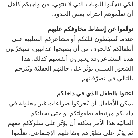
لكي تتجنّبوا النوبات التي لا تنتهي، من واجبكم كأهل
أن تعلّموهم احترام بعض الحدود.
توقّفوا عن إسقاط مخاوفكم عليهم
عندما تُسقِطون قلقكم أو مشاعركم السلبية على
أطفالكم كالخوف من أن يصبحوا عدائيين، سيخزّنون
هذه المشاعروقد يعتبرون أنفسهم كذلك. هذا
الشعور السلبي يؤثّر على حالتهم العقليّة ويُتَرجَم
بالتالي في تصرّفاتهم.
اعتنوا بالطفل الذي في داخلكم
يمكن للأطفال أن يُحركوا صراعات غير محلولة في
داخلكم مرتبطة بطفولتكم أو حتى بحياتكم
الحاليّة.هذا الأمر يمكنه أن يؤثّر على سلوككم معهم
ثم يؤثّر على تطوّرهم وتفاعلهم الإجتماعي. تعلّموا