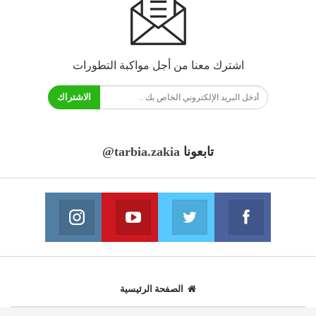
اشترك معنا من أجل مواكبة التطورات
الاشتراك
تابعونا
@tarbia.zakia
فايسبوك
تويتر
يوتيوب
انستغرام
انضم الينا
انضم الينا
انضم الينا
انضم الينا
الصفحة الرئيسية