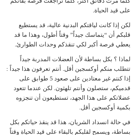
كلما مرت دقائق أكثر، كلما تراجعت فرصة بقائكم
على قيد الحياة.
لكن إذا كانت لياقتكم البدنية عالية، قد يستطيع
قلبكم أن “يتماسك جيداً” وقتاً أطول، وهذا ما قد
يعطي فرصة أكبر لكي تنقذكم وحدات الطوارئ.
لماذا ؟ بكل بساطة لأن العضلات المدربة جيداً
تتطلب منكم أوكسجين أقل. أنتم تعرفون هذا جيداً :
إذا كنتم غير معتادين على صعود 5 طوابق على
قدميكم، ستصلون وأنتم تلهثون. لكن عندما تتعود
عضلاتكم على هذا الجهد، تستطيعون أن تنجزوه
بكمية أوكسجين أقل.
في حالة انسداد الشريان، هذا قد ينقذ حياتكم بكل
بساطة، ويسمح لقلبكم بالبقاء على قيد الحياة وقتاً