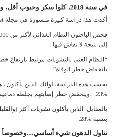
في سنة 2018، كلوا سكر وحبوب أقل، ودهون أكثر !
أكدت هذا دراسة كبيرة منشورة في مجلة Lancet حديثاً بطريقة لا تقبل التشكيك.
إلى نتيجة لا نقاش فيها :
“النظام الغني بالنشويات مرتبط بارتفاع خطر 
بانخفاض خطر الوفاة”.
بحسب هذه الدراسة، أولئك الذين يأكلون دهو
%23…وينخفض خطر إصابتهم بجلطة دماغية بنسبة %28 !
بالمقابل، الذين يأكلون نشويات أكثر (والق
بنسبة %28.
تناول الدهون شيء أساسي…وخصوصاً إذا 