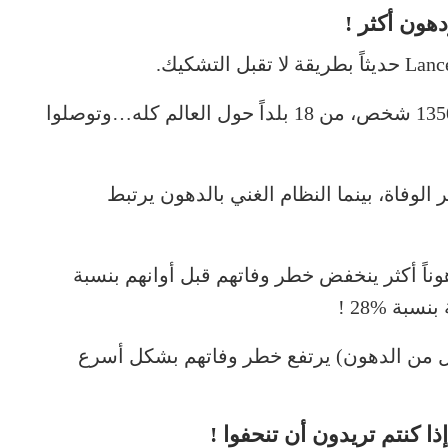
فحص الباحثون النظام الغذائي لأكثر من 135000 شخص، من 18 بلداً حول العالم كله…وتوصلوا
الوفاة، بينما النظام الغني بالدهون يرتبط
ناً أكثر ينخفض خطر وفاتهم قبل أوانهم بنسبة
ليل من الدهون) يرتفع خطر وفاتهم بشكل أسرع
كنتم تريدون أن تنحفوا !