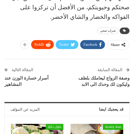
صحتكم وحيويتكم، من الأفضل أن تركزوا على
الفواكه والخضار والشاي الأخضر.
شراب صحي
ReddIt
Twitter
Facebook
Share
المقالة السابقة
المقالة التالية
وصفة الزواج ليعاملك بلطف
أسرار خسارة الوزن عند
وليكون لك وحدك الى الابد
المشاهير
قد يعجبك ايضا
المزيد عن المؤلف
صحة وتغذية
حلول ذكية