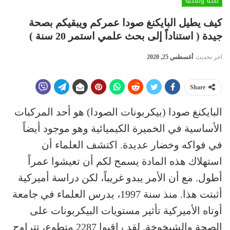
صحة وتغذية
كيف يطيل البايكنغ صودا عمركم ويبقيكم بصحة
جيدة ( استناداً إلى بحث علمي استمر 20 سنة )
اخر تحديث
أغسطس 25, 2020
Share
البايكنغ صودا (بيكربونات الصودا) هو أحد المركبات
الأساسية في الخميرة الكيميائية وهو موجود أيضاً
في فواكه وخضار عديدة. اكتشف العلماء أن
استهلاك هذه المادة يسمح لكم أن تعيشوا عمراً
أطول. مع أن الأمر يبدو غريباً، لكن دراسة أميركية
أثبتت هذا. منذ سنة 1997، يدرس العلماء في جامعة
أوتاه الأميركية تأثير مستويات البيكربونات على
الصحة والشيخوخة. لقد راقبوا 2287 متطوع، تتراوح