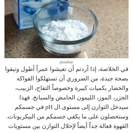
pixabay
في الخلاصة، إذا أردتم أن تعيشوا عمراً أطول وتبقوا
بصحة جيدة، من الضروري أن تستهلكوا الفواكه
والخضار بكميات كبيرة وخصوصاً التفاح، الزبيب،
الجزر، الموز، الليمون الحامض والسبانخ. فهذا
سيدخل التوازن إلى مستوى ال pH في جسمكم
وستحصلون على ما يكفي جسمكم من البيكربونات.
القهوة فعالة جداً أيضاً لإحلال التوازن بين مستويات