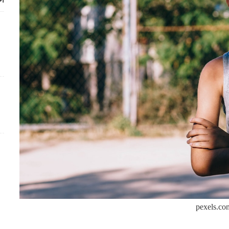
أح
pexels.co