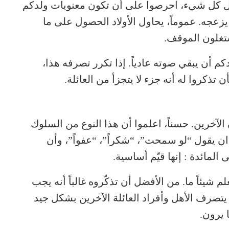
بل كل شيء، احرصوا على أن تكون معنويات ولدكم
ا يزعجه. عموماً، يحاول الأولاد الحصول على ما
ستغلون الموقف.
دكم أن يبقي صوته عادياً. إذا تكرر تصرفه هذا،
تذكروا له أنه جزء لا يتجزأ من العائلة.
ن الآخرين. حسناً، اعلموا أن هذا النوع من السلوك
 ان يقول “لو سمحت”، “شكراً”، “عفواً”، وأن
لمائدة : إنها قيّم أساسية.
م شيئاً ما. من الأفضل أن تذكّروه غالباً أنه يجب
 يتصرف الأهل وأفراد العائلة الآخرين بشكل جيد
 يرون.