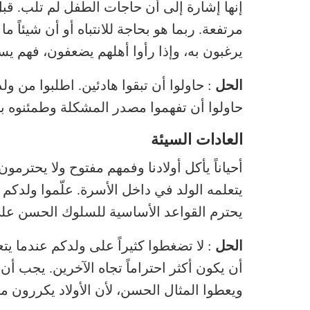
إنها إشارة إلى أن حاجات الطفل لم تلب. ق
مرتفعة. ربما هو بحاجة للانتباه أو أن شيئاً م
يرغبون به، وإذا رأوا أهلهم يضعفون، فهم ي
الحل
: حاولوا أن تبقوا هادئين. اطلبوا من ول
حاولوا أن تفهموا مصدر المشكلة وطمئنوه بأن 
العادات السيئة
أحياناً يأكل أولادنا وفمهم مفتوح ولا يحترمو
يتعلمه الولد في داخل الأسرة. علّموا ولدكم
يحترم القواعد الأساسية للسلوك الحسن على ا
الحل
: لا تضغطوا كثيراً على ولدكم عندما يتعل
أن يكون أكثر احتراماً تجاه الآخرين. يجب أن
ويعطوا المثال الحسن، لأن الأولاد يكررون ما