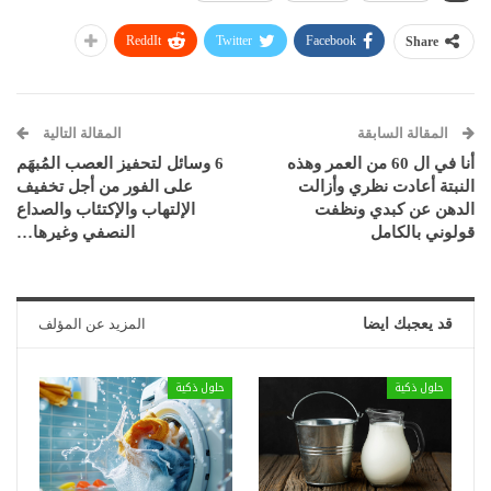
ReddIt
Twitter
Facebook
Share
المقالة السابقة
المقالة التالية
أنا في ال 60 من العمر وهذه
6 وسائل لتحفيز العصب المُبهَم
النبتة أعادت نظري وأزالت
على الفور من أجل تخفيف
الدهن عن كبدي ونظفت
الإلتهاب والإكتئاب والصداع
قولوني بالكامل
النصفي وغيرها…
قد يعجبك ايضا
المزيد عن المؤلف
حلول ذكية
حلول ذكية