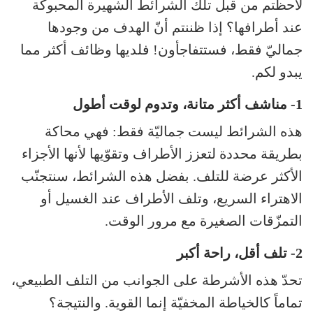
لاحظتم من قبل تلك الشرائط الشهيرة المحبوكة
عند أطرافها؟ إذا ظننتم أنّ الهدف من وجودها
جماليّ فقط، فستتفاجأون! فلديها وظائف أكثر مما
يبدو لكم.
1- مناشف أكثر متانة، وتدوم لوقت أطول
هذه الشرائط ليست جماليّة فقط: فهي محاكة
بطريقة محددة لتعزز الأطراف وتقوّيها لأنها الأجزاء
الأكثر عرضة للتلف. بفضل هذه الشرائط، سنتجنّب
الاهتراء السريع، وتلف الأطراف عند الغسيل أو
التمزّقات الصغيرة مع مرور الوقت.
2- تلف أقل، راحة أكبر
تحدّ هذه الأشرطة على الجوانب من التلف الطبيعي،
تماماً كالخياطة المخفيّة إنما القوية. والنتيجة؟