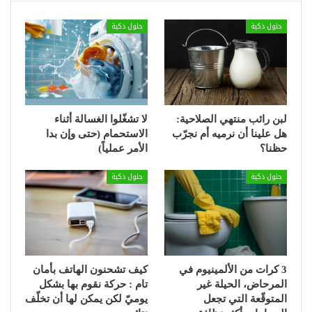
حلول ذكية
حلول ذكية
لبن رائب منتهي الصلاحية:
لا تشغّلوا الغسالة أثناء
هل علينا أن نرميه أم نجرّب
الاستحمام (حتى وإن بدا
حظنا؟
الأمر عملياً)
حلول ذكية
حلول ذكية
3 كرات من الألمينيوم في
كيف تشحنون الهاتف بأمان
المرحاض، الحيلة غير
تام : حركة نقوم بها بشكل
المتوقّعة التي تجعل
يوميّ لكن يمكن لها أن تخلّف