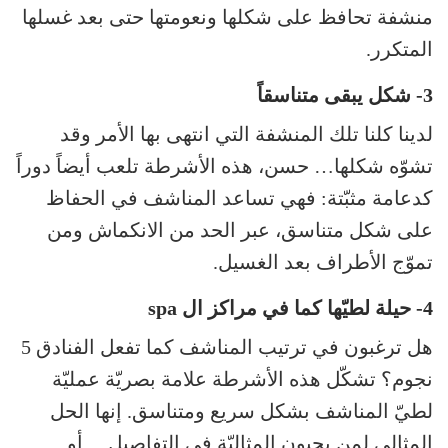
منشفة تحافظ على شكلها ونعومتها حتى بعد غسلها
المتكرر.
3- شكل يبقى متناسقاً
لدينا كلنا تلك المنشفة التي انتهى بها الأمر وقد
تشوّه شكلها… حسن، هذه الأشرطة تلعب أيضاً دوراً
كدعامة مثبّتة: فهي تساعد المناشف في الحفاظ
على شكل متناسق، عبر الحد من الانكماش ومن
تموّج الأطراف بعد الغسيل.
4- حيلة لطيّها كما في مراكز ال spa
هل ترغبون في ترتيب المناشف كما تفعل الفنادق 5
نجوم؟ تشكّل هذه الأشرطة علامة بصريّة عمليّة
لطيّ المناشف بشكل سريع ومتناسق. إنها الحل
المثالي لمن يحبون المثاليّة في التفاصيل… أو