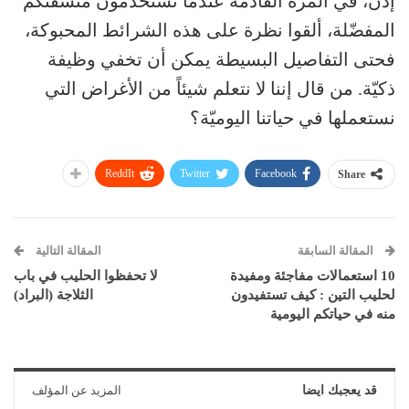
إذن، في المرة القادمة عندما تستخدمون منشفتكم
المفضّلة، ألقوا نظرة على هذه الشرائط المحبوكة،
فحتى التفاصيل البسيطة يمكن أن تخفي وظيفة
ذكيّة. من قال إننا لا نتعلم شيئاً من الأغراض التي
نستعملها في حياتنا اليوميّة؟
ReddIt
Twitter
Facebook
Share
المقالة السابقة
المقالة التالية
10 استعمالات مفاجئة ومفيدة
لا تحفظوا الحليب في باب
لحليب التين : كيف تستفيدون
الثلاجة (البراد)
منه في حياتكم اليومية
قد يعجبك ايضا
المزيد عن المؤلف