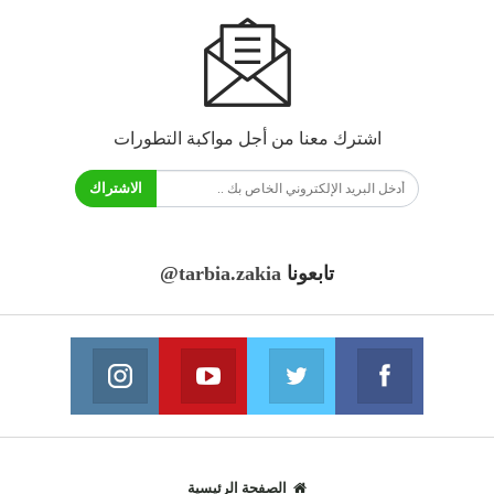
اشترك معنا من أجل مواكبة التطورات
الاشتراك
تابعونا
@tarbia.zakia
فايسبوك
تويتر
يوتيوب
انستغرام
انضم الينا
انضم الينا
انضم الينا
انضم الينا
الصفحة الرئيسية