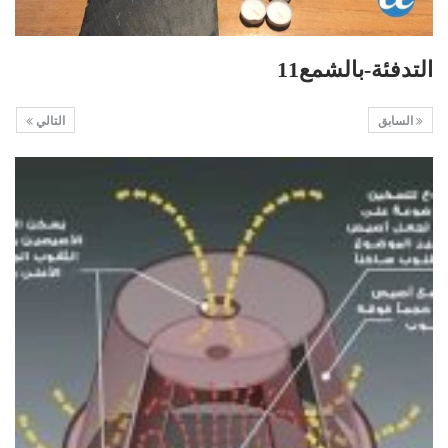
التدفئة-بالشمع11
السابق
التالي