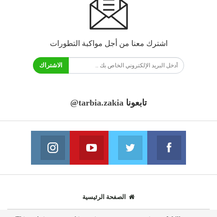
اشترك معنا من أجل مواكبة التطورات
الاشتراك
تابعونا
@tarbia.zakia
فايسبوك
تويتر
يوتيوب
انستغرام
انضم الينا
انضم الينا
انضم الينا
انضم الينا
الصفحة الرئيسية