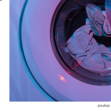
أح
pixabay