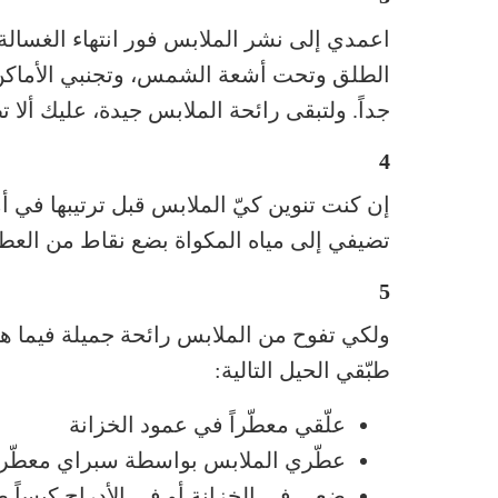
اعمدي إلى نشر الملابس فور انتهاء الغسالة
الطلق وتحت أشعة الشمس، وتجنبي الأماكن ال
جداً. ولتبقى رائحة الملابس جيدة، عليك ألا ت
4
إن كنت تنوين كيّ الملابس قبل ترتيبها في أمك
تضيفي إلى مياه المكواة بضع نقاط من العطر
5
ولكي تفوح من الملابس رائحة جميلة فيما هي
طبّقي الحيل التالية:
علّقي معطّراً في عمود الخزانة
عطّري الملابس بواسطة سبراي معطّر
ضعي في الخزانة أو في الأدراج كيساً ص