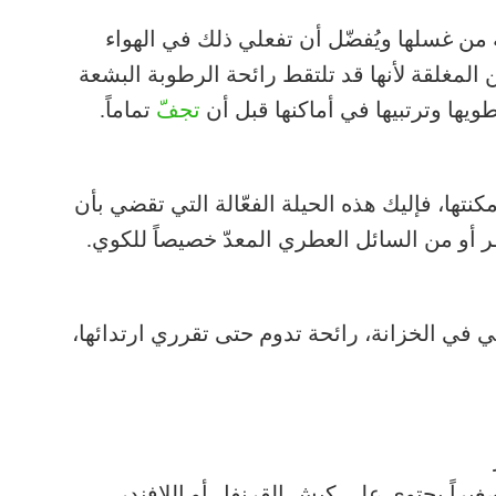
 من غسلها ويُفضّل أن تفعلي ذلك في الهواء
مغلقة لأنها قد تلتقط رائحة الرطوبة البشعة
طويها وترتبيها في أماكنها قبل أن
تجفّ
تماماً.
نتها، فإليك هذه الحيلة الفعّالة التي تقضي بأن
 أو من السائل العطري المعدّ خصيصاً للكوي.
 في الخزانة، رائحة تدوم حتى تقرري ارتدائها،
غيراً يحتوي على كبش القرنفل أو اللافندر