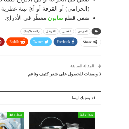
(الخزامى) أو القرفة أو أيّ نبتة عطرية
ضعي قطع
صابون
معطّر في الأدراج.
الخزامى
الغسيل
القرنفل
رائحة ملابسك
ReddIt
Twitter
Facebook
Share
المقالة السابقة
3 وصفات للحصول على شعر كثيف وناعم
قد يعجبك ايضا
حلول ذكية
حلول ذكية