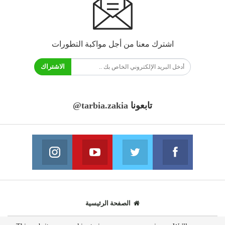
اشترك معنا من أجل مواكبة التطورات
الاشتراك
تابعونا
@tarbia.zakia
فايسبوك
تويتر
يوتيوب
انستغرام
انضم الينا
انضم الينا
انضم الينا
انضم الينا
الصفحة الرئيسية