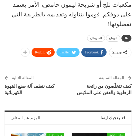
مكعبات ثلج أو شريحة ليمون حامض، الأمر يعتمد
على ذوقكم. قوموا بتناوله وتقديمه بالطريقة التي
تفضلونها!
الرمان
السرطان
ReddIt
Twitter
Facebook
Share
المقالة السابقة
المقالة التالية
كيف تتخلّصون من رائحة
كيف ننظف آلة صنع القهوة
الرطوبة والعفن على الملابس
الكهربائية
قد يعجبك ايضا
المزيد عن المؤلف
حلول ذكية
حلول ذكية