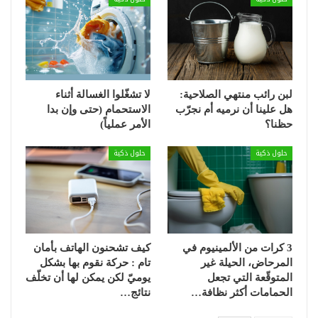
لبن رائب منتهي الصلاحية:
لا تشغّلوا الغسالة أثناء
هل علينا أن نرميه أم نجرّب
الاستحمام (حتى وإن بدا
حظنا؟
الأمر عملياً)
حلول ذكية
حلول ذكية
3 كرات من الألمينيوم في
كيف تشحنون الهاتف بأمان
المرحاض، الحيلة غير
تام : حركة نقوم بها بشكل
المتوقّعة التي تجعل
يوميّ لكن يمكن لها أن تخلّف
الحمامات أكثر نظافة…
نتائج…