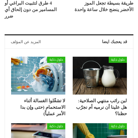
طريقة بسيطة تجعل الموز
4 طرق لتثبيت البراغي أو
الأخضر ينضج خلال ساعة واحدة
المسامير من دون إلحاق أي
ضرر
قد يعجبك ايضا
المزيد عن المؤلف
حلول ذكية
حلول ذكية
لبن رائب منتهي الصلاحية:
لا تشغّلوا الغسالة أثناء
هل علينا أن نرميه أم نجرّب
الاستحمام (حتى وإن بدا
حظنا؟
الأمر عملياً)
حلول ذكية
حلول ذكية