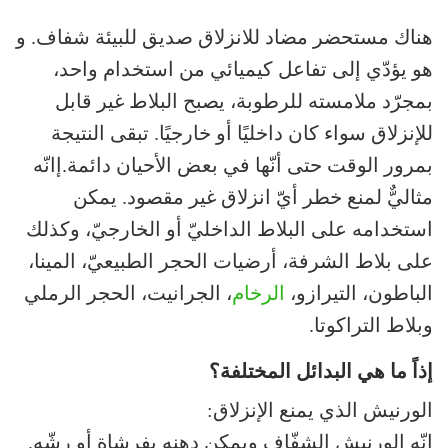
هناك مستحضر مضاد للانزلاق صديق للبيئة شفاف. و
هو يؤدّي إلى تفاعل كيميائي من استخدام واحد،
بمجرّد ملامسته للرطوبة، يصبح البلاط غير قابل
للإنزلاق سواء كان داخليًا أو خارجيًا. تبقى النتيجة
بمرور الوقت حتى أنّها في بعض الأحيان دائمة.إانّه
مثاليٌّ لمنع خطر أيّ انزلاق غير مقصود. يمكن
استخدامه على البلاط الداخليّ أو الخارجيّ، وكذلك
على بلاط الشرفة، أرضيات الحجر الطبيعيّ، المينا،
الباطون، التيرازو،
الرخام
، الجرانيت، الحجر الرملي
وبلاط التراكوتا.
إذاً ما هي البدائل المختلفة؟
الورنيش الذي يمنع الإنزلاق:
انّه الورنيش الشفّاف ويمكن دهنه بفرشاة أو رشّه.