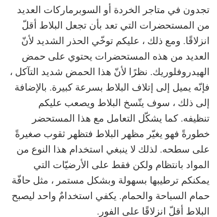
تجدون في متاجر الخردة أو السوبرماركات العديد
من المستحضرات التي تعد بأن تجعل البلاط أقلّ
انزلاقًا. ومع ذلك ، عليكم توخّي الحذر الشديد لأنّ
العديد من هذه المستحضرات يحتوي على حمض
الهيدروفلوريك. نظرًا لأنّ هذا الحمض شديد التآكل ،
فإنّه يميل إلى إتلاف البلاط بسرعة كبيرة. بالإضافة
إلى ذلك ، سوف يتّسخ البلاط ويصعب عليكم
تنظيفه. كما يشكّل التعامل مع هذا المستحضر
خطورةً فهو يغيّر مظهر البلاط فتظهر ثقوب صغيرةً
على سطحه. لذلك لا ينبغي استخدام هذا النوع من
المواد بانتظام ولكن فقط على الأرضيّات التي
يمكنكم ترطيبها بسهولة وبشكل مستمر ، مثل حافّة
حمام السباحة والحمام. يكفي استخدامٌ واحد ليصبح
البلاط أقلّ انزلاقًا على الفور.