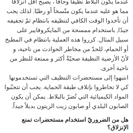
عندما يكون البلاط نظيفاً وجافاً ، يصبح أقلّ انزلاقًا
مما هو عليه عندما يكون متّسخاً أو رطبًا. لذلك يجب
أن تأخذوا الوقت الكافي لتنظيفه بانتظام ثمّ تجفيفه
جيدًا, باستخدام ممسحة من المايكروفايبر على
سبيل المثال. كرروا هذه العملية بانتظام في المطبخ
أو الحمام، للحدّ من مخاطر الحوادث من ناحية، و
لأنّ الأرضية النظيفة صحيّةٌ أكثر و ممتعة للنظر من
ناحية أخرى.
انتبهوا إلى مستحضرات التنظيف التي تستخدمونها
كي لا تخاطروا بإتلاف طبقة الحماية. يجب أن تتجنّبوا
المواد الكيميائية التي تُضرّ بالبلاط. يمكن أن يكون
الصابون البلدي أو صابون زيت الزيتون بديلاً جيداً.
هل من الضروريّ استخدام مستحضرات تمنع
الإنزلاق؟