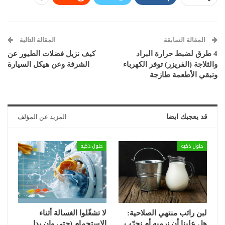
المقالة السابقة
المقالة التالية
4 طرق لضبط حرارة البراد
كيف نزيل فضلات الطيور عن
والثلاجة (الفريزر) توفر الكهرباء
الشرفة وعن هيكل السيارة
وتبقي الأطعمة طازجة
قد يعجبك ايضا
المزيد عن المؤلف
حلول ذكية
حلول ذكية
لبن رائب منتهي الصلاحية:
لا تشغّلوا الغسالة أثناء
هل علينا أن نرميه أم نجرّب
الاستحمام (حتى وإن بدا