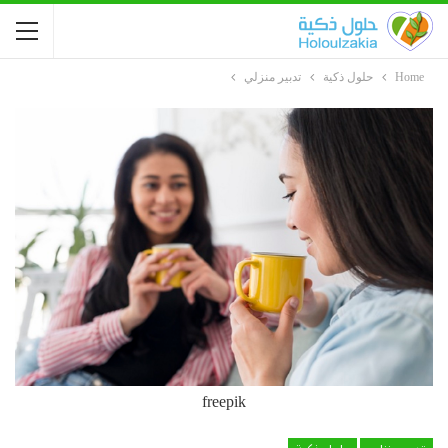
Home
حلول ذكية
تدبير منزلي
freepik