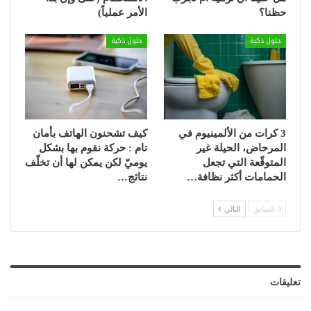
حظنا؟
الأمر عملياً)
حلول ذكية
حلول ذكية
3 كرات من الألمينيوم في
كيف تشحنون الهاتف بأمان
المرحاض، الحيلة غير
تام : حركة نقوم بها بشكل
المتوقّعة التي تجعل
يوميّ لكن يمكن لها أن تخلّف
الحمامات أكثر نظافة…
نتائج…
السابق
التالي
تعليقات