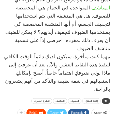
المناشف
المتواجدة في الحمام هي المخصصة
للضيوف. هل هي المنشفة التي يتم استخدامها
لتجفيف الجسم، أم أنها المنشفة المخصصة كي
يستخدمها الضيوف لتجفيف أيديهم؟ لا يمكن للضيف
أن يعرف ذلك بمفرده! احرصي إذاً على تسمية
مناشف الضيوف.
مهما كنتِ متأخرة، سيكون لديكِ دائماً الوقت الكافي
لتنفيذ هذه النقاط العشر. والآن بعد أن عرفتِ إلى
ماذا يولي ضيوفكِ اهتماماً خاصاً، أصبح بإمكانكِ
استقبالهم في شقة نظيفة والتأكد من أنهم يشعرون
بالراحة.
ؤائحة المنزل
الضيوف
المناشف
انطباع الضيوف
ReddIt
Twitter
Facebook
Share