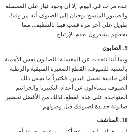
عدة مرات في اليوم. إلا أن وجود غبار على المغسلة
والصنبور المتسخ يوحيان إلى الضيوف أنه مر وقتٌ
طويل على آخر مرة قمتِ فيها بالتنظيف. مما
يجعلهم يشعرون بعدم الإرتياح.
9. الصابون
وبما أننا نتحدث عن المغسلة: للصابون نفس الأهمية
بالنسبة للضيوف. القطع الصغيرة المتبقية والرطبة
أقل جاذبية لغسل اليدين. فكثيراً ما يجعل ذلك
الضيوف يتساءلون عن أعداد البكتيريا والجراثيم
المتواجدة على هذه القطع. لذلك من الأفضل تحضير
صابونة جديدة لضيوفك قبل وصولهم.
10. المناشف
ليس هناك ما هو مزعج أكثر من عدم معرفة أي