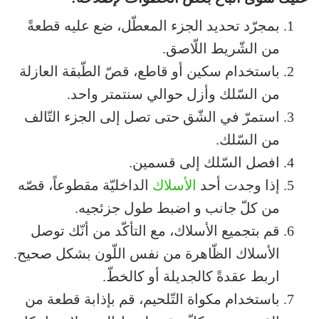
بمجرّد تحديد الجزء المعطّل، ضع عليه قطعةً
من الشّريط اللّاصق.
باستخدام سكين أو قاطع، قصّ الطّبقة العازلة
من السّلك وأزل حوالي سنتمتر واحد.
استمرّ في الشّق حتى تصل إلى الجزء التّالف
من السّلك.
افصل السّلك إلى قسمين.
إذا وجدت أحد
الأسلاك
الداخليّة مقطوعاً، قصّه
من كلّ جانب و اضبط طول جزئجيه.
قم بتجميع الأسلاك، مع التأكّد من أنّك توصل
الأسلاك الظّاهرة من نفس اللّون بشكل صحيح.
اربط عقدةً كالجديلة أو كالخطّ.
باستخدام مكواة التّلحيم، قم بإذابة قطعة من