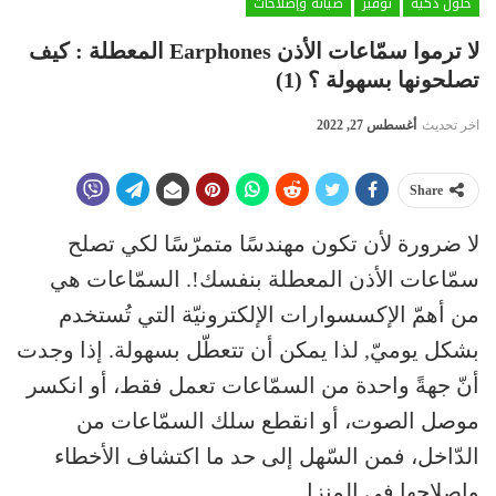
حلول ذكية
توفير
صيانة وإصلاحات
لا ترموا سمّاعات الأذن Earphones المعطلة : كيف
تصلحونها بسهولة ؟ (1)
اخر تحديث
أغسطس 27, 2022
Share
لا ضرورة لأن تكون مهندسًا متمرّسًا لكي تصلح
سمّاعات الأذن المعطلة بنفسك!. السمّاعات هي
من أهمّ الإكسسوارات الإلكترونيّة التي تُستخدم
بشكل يوميّ, لذا يمكن أن تتعطّل بسهولة. إذا وجدت
أنّ جهةً واحدة من السمّاعات تعمل فقط، أو انكسر
موصل الصوت، أو انقطع سلك السمّاعات من
الدّاخل، فمن السّهل إلى حد ما اكتشاف الأخطاء
وإصلاحها في المنزل.