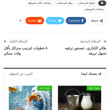
اصلاح السماعات
سلك السماعات
سمّاعات الأذن المعطلة
سماعات الموسيقى
ReddIt
Twitter
Facebook
Share
المقالة السابقة
المقالة التالية
طائر الكناري، عصفور ترفيه
6 خطوات لترتيب منزلكِ بأقل
تسهل تربيته
وقت ممكن
قد يعجبك ايضا
المزيد عن المؤلف
حلول ذكية
حلول ذكية