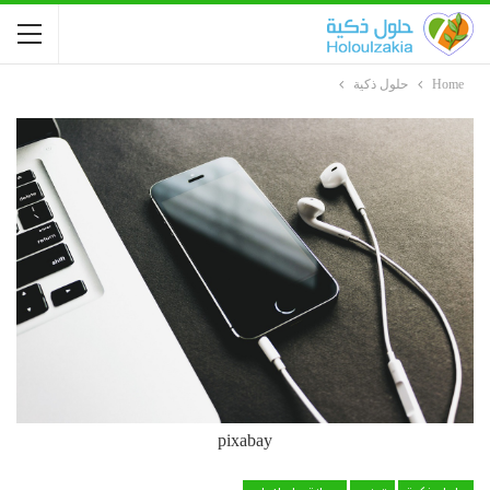
Home
حلول ذكية
pixabay