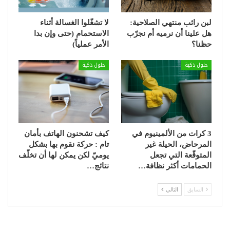
لبن رائب منتهي الصلاحية:
لا تشغّلوا الغسالة أثناء
هل علينا أن نرميه أم نجرّب
الاستحمام (حتى وإن بدا
حظنا؟
الأمر عملياً)
حلول ذكية
حلول ذكية
3 كرات من الألمينيوم في
كيف تشحنون الهاتف بأمان
المرحاض، الحيلة غير
تام : حركة نقوم بها بشكل
المتوقّعة التي تجعل
يوميّ لكن يمكن لها أن تخلّف
الحمامات أكثر نظافة…
نتائج…
السابق
التالي