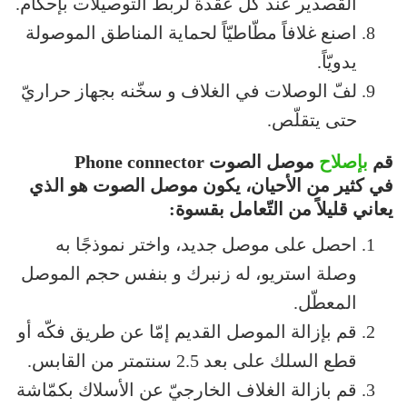
القصدير عند كلّ عقدة لربط التوصيلات بإحكام.
اصنع غلافاً مطّاطيّاً لحماية المناطق الموصولة
يدويّاً.
لفّ الوصلات في الغلاف و سخّنه بجهاز حراريّ
حتى يتقلّص.
قم
بإصلاح
موصل الصوت Phone connector
في كثير من الأحيان، يكون موصل الصوت هو الذي
يعاني قليلاً من التّعامل بقسوة:
احصل على موصل جديد، واختر نموذجًا به
وصلة استريو، له زنبرك و بنفس حجم الموصل
المعطّل.
قم بإزالة الموصل القديم إمّا عن طريق فكّه أو
قطع السلك على بعد 2.5 سنتمتر من القابس.
قم بازالة الغلاف الخارجيّ عن الأسلاك بكمّاشة