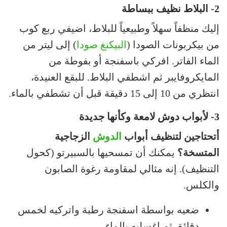
2- ا
لبلاط نظيف ببساطة
إليك منظفاً سهلاً وطبيعياً للبلاط، اضيفي ربع كوب
من بيكربونات الصودا (
البيكنغ صودا
) إلى ليتر من
الماء الفاتر. افركي باسفنجة أو بفوطة من
المايكروفايبر ثم اشطفي البلاط. للبقع العنيدة،
انتظري من 10 إلى 15 دقيقة قبل أن تشطفي بالماء.
3-
لأبواب دوش لامعة وكأنها جديدة
أتحتاجين لتنظيف أبواب
الدوش
الزجاجية
المتسخة؟
يمكنك أن تمسحيها بالسبيرتو (كحول
التنظيف). إنه مثالي لمقاومة رغوة الصابون
والكلس.
ضعيه بواسطة اسفنجة رطبة واتركيه لخمس
دقائق ثم اغسليه بالماء.