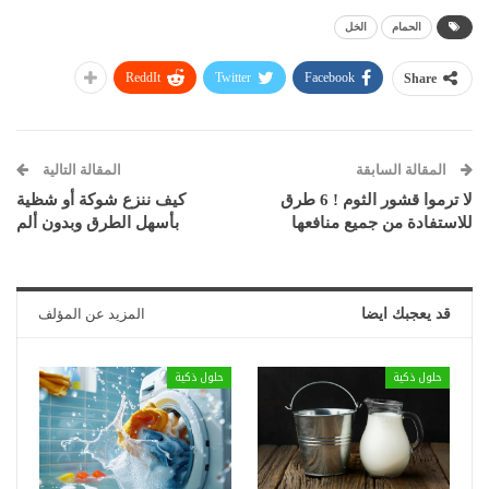
الحمام
الخل
ReddIt
Twitter
Facebook
Share
المقالة السابقة
المقالة التالية
لا ترموا قشور الثوم ! 6 طرق
كيف ننزع شوكة أو شظية
للاستفادة من جميع منافعها
بأسهل الطرق وبدون ألم
قد يعجبك ايضا
المزيد عن المؤلف
حلول ذكية
حلول ذكية