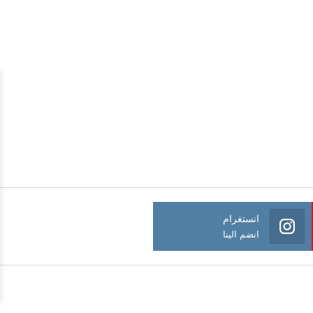
انستغرام
انضم الينا