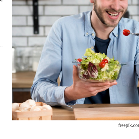
أح
freepik.c