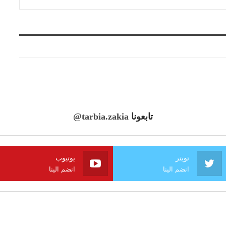
تابعونا
@tarbia.zakia
تويتر
يوتيوب
انضم الينا
انضم الينا