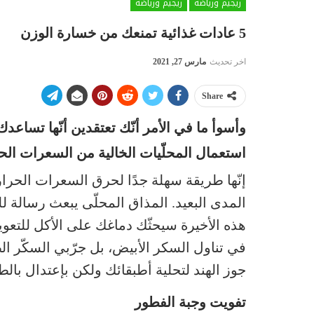
ريجيم ورياضة
ريجيم ورياضة
5 عادات غذائية تمنعك من خسارة الوزن
اخر تحديث
مارس 27, 2021
Share
وأسوأ ما في الأمر أنّك تعتقدين أنّها تساع
استعمال المحلّيات الخالية من السعرات الح
إنّها طريقة سهلة جدًا لحرق السعرات الحرا
المدى البعيد. المذاق المحلّى يبعث رسالة ل
هذه الأخيرة سيحثّك دماغك على الأكل للتعوي
في تناول السكر الأبيض، بل جرّبي السكّر 
جوز الهند لتحلية أطبقائك ولكن بإعتدال بالطب
تفويت وجبة الفطور