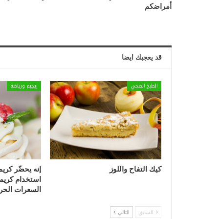
أمراضكم
قد يعجبك ايضا
الطبخ الصحي
ريجيم ورياضة
كيك التفاح واللوز
إنه يحضّر كري
استخدام كريما
السعرات الحر
السابق
التالي