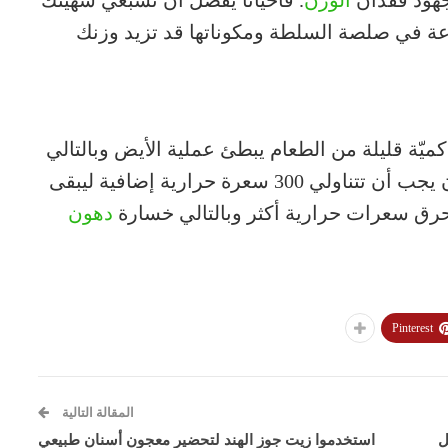
جهود فقدان
الوزن
. فأحيانًا يفضّل أن تشبعي شهيّتك
ادعة في صلصة السلطة ومكوناتها قد تزيد وزنك
 كميّة قليلة من الطعام يبطئ عملية الأيض وبالتالي
تفقدين وزنًا أقلّ. فحين تريدين خسارة الوزن يجب أن تتناولي 300 سعرة حرارية إضافية ليبقى
حرق سعرات حرارية أكثر وبالتالي خسارة
دهون
Pinterest
المقالة التالية
ل
استخدموا زيت جوز الهند لتحضير معجون أسنان طبيعي