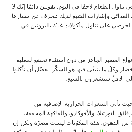
اول الطعام لاحقًا في اليوم. تقولين دائمًا إنّك لا
ك الغذائي وإشارات الشبع لديك تنحرف عن مسارها
. احرصي على تناول مأكولات غنيّة بالبروتين في
واع العصير الجاهز من دون استثناء تخضع لعملية
ار وكلّ ما يتبقّى فيها هو السكّر. يفضّل أن تأكلوا
لى الأقلّ ستشعرون بالشبع.
ث تأتي السعرات الحرارية الإضافية من
ق التورتيلا، والأفوكادو، والفاكهة المجففة،
ة من الدهون. هذه المكوّنات ليست مضرّة ولكن إن