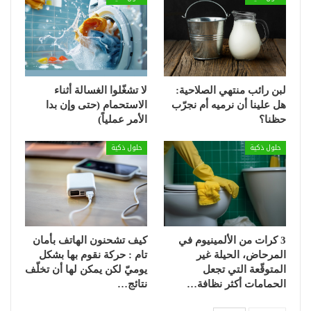
لبن رائب منتهي الصلاحية:
لا تشغّلوا الغسالة أثناء
هل علينا أن نرميه أم نجرّب
الاستحمام (حتى وإن بدا
حظنا؟
الأمر عملياً)
حلول ذكية
حلول ذكية
3 كرات من الألمينيوم في
كيف تشحنون الهاتف بأمان
المرحاض، الحيلة غير
تام : حركة نقوم بها بشكل
المتوقّعة التي تجعل
يوميّ لكن يمكن لها أن تخلّف
الحمامات أكثر نظافة…
نتائج…