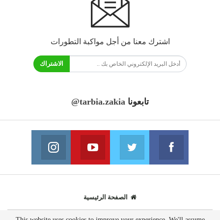
اشترك معنا من أجل مواكبة التطورات
الاشتراك
تابعونا
@tarbia.zakia
فايسبوك
تويتر
يوتيوب
انستغرام
انضم الينا
انضم الينا
انضم الينا
انضم الينا
الصفحة الرئيسية
This website uses cookies to improve your experience. We'll assume