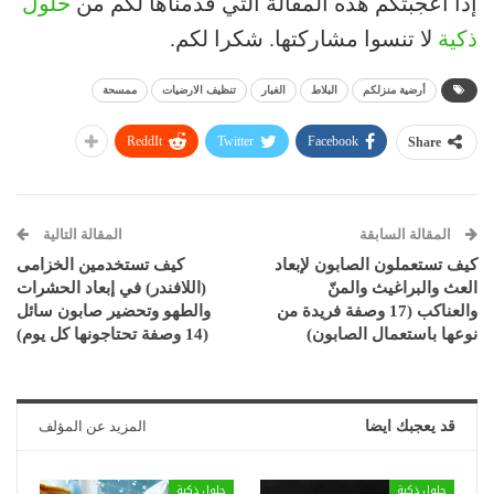
إذا أعجبتكم هذه المقالة التي قدمناها لكم من
حلول
ذكية
لا تنسوا مشاركتها. شكرا لكم.
أرضية منزلكم
البلاط
الغبار
تنظيف الارضيات
ممسحة
ReddIt
Twitter
Facebook
Share
المقالة السابقة
المقالة التالية
كيف تستعملون الصابون لإبعاد
كيف تستخدمين الخزامى
العث والبراغيث والمنّ
(اللافندر) في إبعاد الحشرات
والعناكب (17 وصفة فريدة من
والطهو وتحضير صابون سائل
نوعها باستعمال الصابون)
(14 وصفة تحتاجونها كل يوم)
قد يعجبك ايضا
المزيد عن المؤلف
حلول ذكية
حلول ذكية