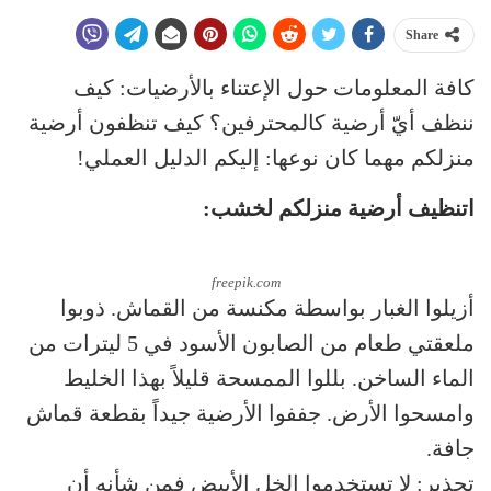
Share
كافة المعلومات حول الإعتناء بالأرضيات: كيف
ننظف أيّ أرضية كالمحترفين؟ كيف تنظفون أرضية
منزلكم مهما كان نوعها: إليكم الدليل العملي!
اتنظيف أرضية منزلكم لخشب:
freepik.com
أزيلوا الغبار بواسطة مكنسة من القماش. ذوبوا
ملعقتي طعام من الصابون الأسود في 5 ليترات من
الماء الساخن. بللوا الممسحة قليلاً بهذا الخليط
وامسحوا الأرض. جففوا الأرضية جيداً بقطعة قماش
جافة.
تحذير: لا تستخدموا الخل الأبيض فمن شأنه أن